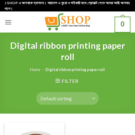
Skip
J SHOP এ আপনাকে স্বাগতম। সারাদেশ এ খুচরা ও পাইকারি দামে প্রোডাক্ট পেতে আমরা আছি আপনার
পাশে।
to
content
0
Digital ribbon printing paper
roll
Home
»
Digital ribbon printing paper roll
FILTER