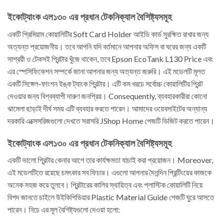
ইকোট্যাংক এল১৩০ এর প্রধান টেকনিক্যাল বৈশিষ্ট্যসমূহ
একটি প্রিমিয়াম কোয়ালিটির Soft Card Holder আইডি কার্ড সুরক্ষিত রাখার জন্য
অত্যন্ত প্রয়োজনীয়। তবে আপনি যদি বর্তমানে আপনার অফিস বা ঘরের জন্য একটি
সাশ্রয়ী ও টেকসই প্রিন্টার খুঁজে থাকেন, তবে Epson EcoTank L130 Price এবং
এর স্পেসিফিকেশন সম্পর্কে জানা আপনার জন্য অত্যন্ত জরুরি। এই মডেলটি মূলত
একটি সিঙ্গেল-ফাংশন ইঙ্ক ট্যাংক প্রিন্টার। এটি কম খরচে সর্বোচ্চ কোয়ালিটির প্রিন্ট
দেওয়ার জন্য বিশ্বব্যাপী দারুণ জনপ্রিয়। Consequently, ব্যবহারকারীরা কোনো
ঝামেলা ছাড়াই দীর্ঘ সময় এটি ব্যবহার করতে পারেন। আমাদের ওয়েবসাইটের অন্যান্য
দরকারি এক্সেসরিজগুলো দেখতে সরাসরি JShop Home পেজটি ভিজিট করতে পারেন।
ইকোট্যাংক এল১৩০ এর প্রধান টেকনিক্যাল বৈশিষ্ট্যসমূহ
একটি ভালো প্রিন্টার কেনার আগে তার কার্যক্ষমতা যাচাই করা প্রয়োজন। Moreover,
এই মডেলটিতে রয়েছে চমৎকার সব ফিচার। এগুলো আপনার দৈনন্দিন প্রিন্টিংয়ের কাজকে
অনেক সহজ করে তুলবে। প্রিন্টারের কালির স্থায়িত্ব এবং প্লাস্টিক কোয়ালিটি নিয়ে
বিশদ জানতে চাইলে উইকিপিডিয়ার Plastic Material Guide পেজটি ঘুরে আসতে
পারেন। নিচে এর মূল বৈশিষ্ট্যগুলো দেওয়া হলো: