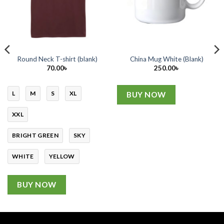
Round Neck T-shirt (blank)
China Mug White (Blank)
70.00
৳
250.00
৳
৳
h
৳
L
M
S
XL
BUY NOW
XXL
BRIGHT GREEN
SKY
WHITE
YELLOW
BUY NOW