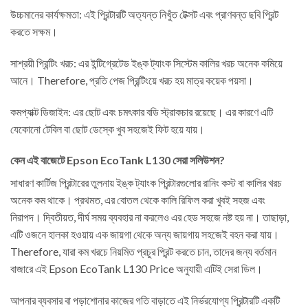
উচ্চমানের কার্যক্ষমতা: এই প্রিন্টারটি অত্যন্ত নিখুঁত টেক্সট এবং প্রাণবন্ত ছবি প্রিন্ট
করতে সক্ষম।
সাশ্রয়ী প্রিন্টিং খরচ: এর ইন্টিগ্রেটেড ইঙ্ক ট্যাংক সিস্টেম কালির খরচ অনেক কমিয়ে
আনে। Therefore, প্রতি পেজ প্রিন্টিংয়ে খরচ হয় মাত্র কয়েক পয়সা।
কমপ্যাক্ট ডিজাইন: এর ছোট এবং চমৎকার বডি স্ট্রাকচার রয়েছে। এর কারণে এটি
যেকোনো টেবিল বা ছোট ডেস্কে খুব সহজেই ফিট হয়ে যায়।
কেন এই বাজেটে Epson EcoTank L130 সেরা সলিউশন?
সাধারণ কার্টিজ প্রিন্টারের তুলনায় ইঙ্ক ট্যাংক প্রিন্টারগুলোর রানিং কস্ট বা কালির খরচ
অনেক কম থাকে। প্রথমত, এর বোতল থেকে কালি রিফিল করা খুবই সহজ এবং
নিরাপদ। দ্বিতীয়ত, দীর্ঘ সময় ব্যবহার না করলেও এর হেড সহজে নষ্ট হয় না। তাছাড়া,
এটি ওজনে হালকা হওয়ায় এক জায়গা থেকে অন্য জায়গায় সহজেই বহন করা যায়।
Therefore, যারা কম খরচে নিয়মিত প্রচুর প্রিন্ট করতে চান, তাদের জন্য বর্তমান
বাজারে এই Epson EcoTank L130 Price অনুযায়ী এটিই সেরা ডিল।
আপনার ব্যবসার বা পড়াশোনার কাজের গতি বাড়াতে এই নির্ভরযোগ্য প্রিন্টারটি একটি