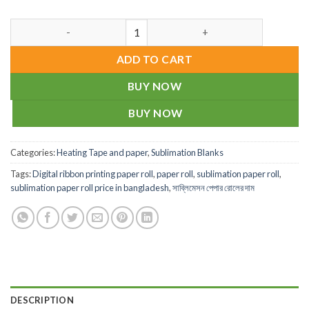
Digital ribbon printing paper roll quantity
ADD TO CART
BUY NOW
BUY NOW
Categories:
Heating Tape and paper
,
Sublimation Blanks
Tags:
Digital ribbon printing paper roll
,
paper roll
,
sublimation paper roll
,
sublimation paper roll price in bangladesh
,
সাব্লিমেসন পেপার রোলের দাম
DESCRIPTION