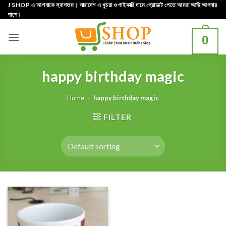
Skip
J SHOP এ আপনাকে স্বাগতম। সারাদেশ এ খুচরা ও পাইকারি দামে প্রোডাক্ট পেতে আমরা আছি আপনার
পাশে।
to
content
0
happy birthday magic
Home
»
happy birthday magic
FILTER