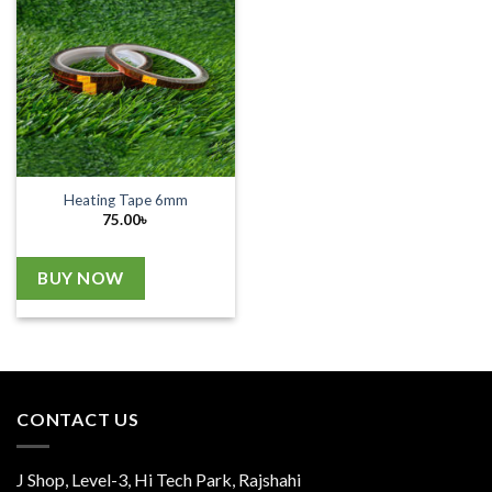
Heating Tape 6mm
75.00
৳
BUY NOW
CONTACT US
J Shop, Level-3, Hi Tech Park, Rajshahi