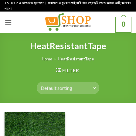
Skip
J SHOP এ আপনাকে স্বাগতম। সারাদেশ এ খুচরা ও পাইকারি দামে প্রোডাক্ট পেতে আমরা আছি আপনার
পাশে।
to
content
0
HeatResistantTape
Home
»
HeatResistantTape
FILTER