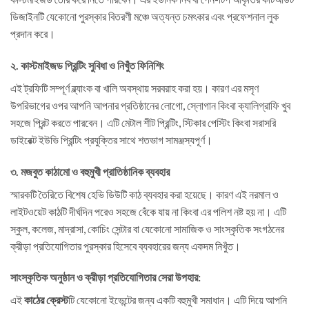
ডিজাইনটি যেকোনো পুরস্কার বিতরণী মঞ্চে অত্যন্ত চমৎকার এবং প্রফেশনাল লুক
প্রদান করে।
২. কাস্টমাইজড প্রিন্টিং সুবিধা ও নিখুঁত ফিনিশিং
এই ট্রফিটি সম্পূর্ণ ব্ল্যাংক বা খালি অবস্থায় সরবরাহ করা হয়। কারণ এর মসৃণ
উপরিভাগের ওপর আপনি আপনার প্রতিষ্ঠানের লোগো, স্লোগান কিংবা ক্যালিগ্রাফি খুব
সহজে প্রিন্ট করতে পারবেন। এটি মেটাল শীট প্রিন্টিং, স্টিকার পেস্টিং কিংবা সরাসরি
ডাইরেক্ট ইউভি প্রিন্টিং প্রযুক্তির সাথে শতভাগ সামঞ্জস্যপূর্ণ।
৩. মজবুত কাঠামো ও বহুমুখী প্রাতিষ্ঠানিক ব্যবহার
স্মারকটি তৈরিতে বিশেষ হেভি ডিউটি কাঠ ব্যবহার করা হয়েছে। কারণ এই নরমাল ও
লাইটওয়েট কাঠটি দীর্ঘদিন পরেও সহজে বেঁকে যায় না কিংবা এর পলিশ নষ্ট হয় না। এটি
স্কুল, কলেজ, মাদ্রাসা, কোচিং সেন্টার বা যেকোনো সামাজিক ও সাংস্কৃতিক সংগঠনের
ক্রীড়া প্রতিযোগিতার পুরস্কার হিসেবে ব্যবহারের জন্য একদম নিখুঁত।
সাংস্কৃতিক অনুষ্ঠান ও ক্রীড়া প্রতিযোগিতার সেরা উপহার:
এই
কাঠের ক্রেস্ট
টি যেকোনো ইভেন্টের জন্য একটি বহুমুখী সমাধান। এটি দিয়ে আপনি