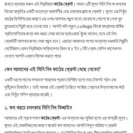
রাখতে ব্যবহার করুন এই প্রিমিয়াম
কাঠের ক্রেস্ট
। কারণ এটি মূলত মিনি নিব বা কলমের
নিবের আকৃতির একটি অত্যন্ত আকর্ষণীয় এবং চমৎকার ব্ল্যাংক ক্রেস্ট। মূলত এর নিখুঁত
কাঠের ফিনিশিংয়ের কারণে এর ওপর আপনার পছন্দ মতো যেকোনো লোগো বা লেখা খুব
সুন্দরভাবে প্রিন্ট করে নেওয়া যায়। আপনি যদি স্কুল, college কিংবা মাদ্রাসার বার্ষিক
প্রতিযোগিতার জন্য কম খরচে সেরা মানের অ্যাওয়ার্ড খুঁজে থাকেন, তবে এই নিব
ক্রেস্টটি আপনার জন্য সেরা পছন্দ হবে। এছাড়া আমাদের শপের অন্যান্য দরকারি প্রিন্টিং
মেটেরিয়াল যেমন প্রিমিয়াম সাব্লিমেশন রিবন বা ৫ ইন ১ হিট প্রেস মেশিন কালেকশন
দেখতে আপনি
এখানে ক্লিক করতে পারে
কেন আমাদের এই মিনি নিব কাঠের ক্রেস্ট বেছে নেবেন?
একটি ভালো মানের সম্মাননা স্মারকের প্রধান বৈশিষ্ট্য হলো তার টেকসই গঠন এবং
দৃষ্টিনন্দন ডিজাইন। তাই আমরা এই ক্রেস্ট তৈরিতে সর্বোচ্চ গ্রেডের উন্নতমানের কাঠ
এবং নিখুঁত পলিশ ব্যবহার করেছি।
১. কম খরচে চমৎকার মিনি নিব ডিজাইন
আমাদের এই প্রফেশনাল
কাঠের ক্রেস্ট
-এর অন্যতম বড় সুবিধা হলো এর সাশ্রয়ী মূল্য।
মূলত এই মেকানিজমের কারণে বাজেট কম থাকলেও আপনি বিপুল পরিমাণে ক্রেস্ট
কাস্টমাইজড তৈরি করে নিতে পারবেন। এর ইউনিক নিব বা পেন-টিপ আকৃতির কাটআউট