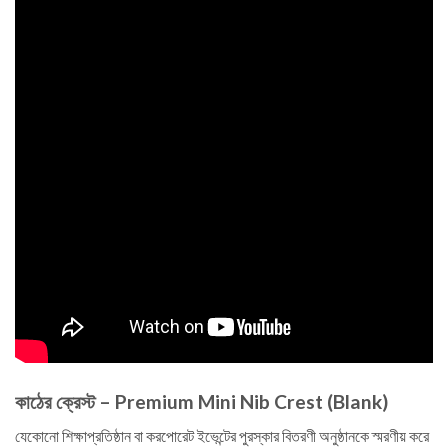
কাঠের ক্রেস্ট – Premium Mini Nib Crest (Blank)
যেকোনো শিক্ষাপ্রতিষ্ঠান বা করপোরেট ইভেন্টের পুরস্কার বিতরণী অনুষ্ঠানকে স্মরণীয় করে