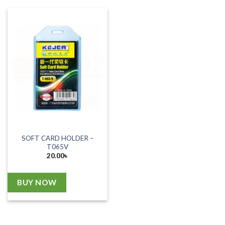
SOFT CARD HOLDER –
T065V
20.00
৳
BUY NOW