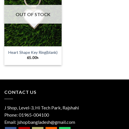
OUT OF STOCK
Heart Shape Key Ring(blank)
65.00
৳
CONTACT US
J Shop, Level-3, Hi Tech Park, Rajshahi
Phone:
01965-004100
Email:
jshopbangladesh@gmail.com