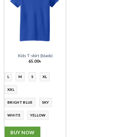
Kids T-shirt (blank)
65.00
৳
L
M
S
XL
XXL
BRIGHT BLUE
SKY
WHITE
YELLOW
BUY NOW