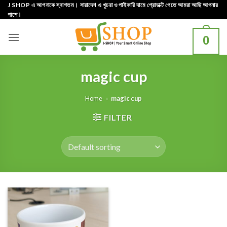
Skip
J SHOP এ আপনাকে স্বাগতম। সারাদেশ এ খুচরা ও পাইকারি দামে প্রোডাক্ট পেতে আমরা আছি আপনার
পাশে।
to
content
0
magic cup
Home
»
magic cup
FILTER