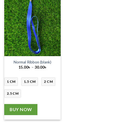
Normal Ribbon (blank)
Price
15.00
৳
–
30.00
৳
range:
15.00৳
through
30.00৳
1 CM
1.5 CM
2 CM
2.5 CM
BUY NOW