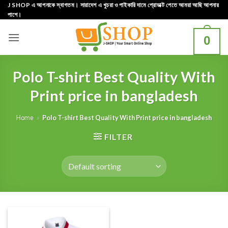
Skip
J SHOP এ আপনাকে স্বাগতম। সারাদেশ এ খুচরা ও পাইকারি দামে প্রোডাক্ট পেতে আমরা আছি আপনার
পাশে।
to
content
0
Polo T-shirt Best Quality With
Print price in bangladesh
Home
»
Polo T-shirt Best Quality With Print price in bangladesh
FILTER