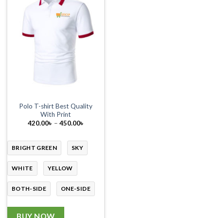
Polo T-shirt Best Quality
With Print
Price
420.00
৳
–
450.00
৳
range:
420.00৳
through
450.00৳
BRIGHT GREEN
SKY
WHITE
YELLOW
BOTH-SIDE
ONE-SIDE
BUY NOW