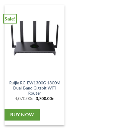
Sale!
Ruijie RG-EW1300G 1300M
Dual-Band Gigabit WiFi
Router
Original
Current
4,070.00
৳
3,700.00
৳
price
price
was:
is:
4,070.00৳ .
3,700.00৳ .
BUY NOW