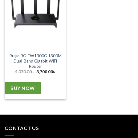
Ruijie RG-EW1300G 1300M
Dual-Band Gigabit WiFi
Router
Original
Current
4,070.00
৳
3,700.00
৳
price
price
was:
is:
4,070.00৳ .
3,700.00৳ .
BUY NOW
CONTACT US