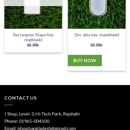
Rectangular Shape Key
Zinc alloy key chain(blank)
ring(blank)
65.00
৳
65.00
৳
BUY NOW
CONTACT US
J Shop, Level-3, Hi Tech Park, Rajshahi
Phone:
01965-004100
Email:
jshopbangladesh@gmail.com