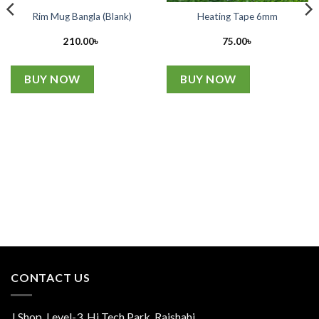
Rim Mug Bangla (Blank)
Heating Tape 6mm
210.00
৳
75.00
৳
BUY NOW
BUY NOW
CONTACT US
J Shop, Level-3, Hi Tech Park, Rajshahi