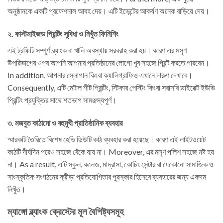
অনুষ্ঠানকে একটি প্রফেশনাল আবহ দেয়। এটি ইভেন্টের আকর্ষণ অনেক বাড়িয়ে দেয়।
২. কাস্টমাইজড প্রিন্টিং সুবিধা ও নিখুঁত ফিনিশিং
এই ট্রফিটি সম্পূর্ণ ব্ল্যাংক বা খালি অবস্থায় সরবরাহ করা হয়। কারণ এর মসৃণ
উপরিভাগের ওপর আপনি আপনার প্রতিষ্ঠানের লোগো খুব সহজে প্রিন্ট করতে পারবেন।
In addition, আপনার স্লোগান কিংবা ক্যালিগ্রাফিও এখানে দারুণ দেখাবে।
Consequently, এটি মেটাল শীট প্রিন্টিং, স্টিকার পেস্টিং কিংবা সরাসরি ডাইরেক্ট ইউভি
প্রিন্টিং প্রযুক্তির সাথে শতভাগ সামঞ্জস্যপূর্ণ।
৩. মজবুত কাঠামো ও বহুমুখী প্রাতিষ্ঠানিক ব্যবহার
স্মারকটি তৈরিতে বিশেষ হেভি ডিউটি কাঠ ব্যবহার করা হয়েছে। কারণ এই লাইটওয়েট
কাঠটি দীর্ঘদিন পরেও সহজে বেঁকে যায় না। Moreover, এর মসৃণ পলিশ সহজে নষ্ট হয়
না। As a result, এটি স্কুল, কলেজ, মাদ্রাসা, কোচিং সেন্টার বা যেকোনো সামাজিক ও
সাংস্কৃতিক সংগঠনের ক্রীড়া প্রতিযোগিতার পুরস্কার হিসেবে ব্যবহারের জন্য একদম
নিখুঁত।
ম্যাঙ্গো ব্ল্যাংক ক্রেস্টের মূল বৈশিষ্ট্যসমূহ