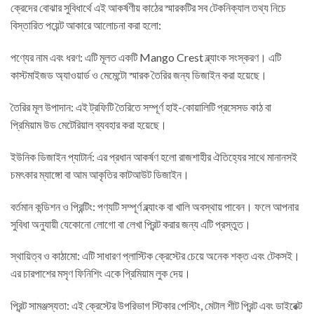
ক্রেদের বোঝার সুবিধার্থে এই আকর্ষণীয় কাঠের স্মারকটির সব টেকনিক্যাল তথ্য নিচে
বিস্তারিত পয়েন্ট আকারে আলোচনা করা হলো:
পণ্যের নাম এবং ধরণ: এটি মূলত একটি Mango Crest ব্ল্যাংক সংস্করণ। এটি
কাস্টমাইজড অ্যাওয়ার্ড ও মেমেন্টো স্মারক তৈরির জন্য ডিজাইন করা হয়েছে।
তৈরির মূল উপাদান: এই ট্রফিটি তৈরিতে সম্পূর্ণ হাই-কোয়ালিটি প্রসেসড কাঠ বা
প্রিমিয়াম উড মেটেরিয়াল ব্যবহার করা হয়েছে।
ইউনিক ডিজাইন প্যাটার্ন: এর প্রধান আকর্ষণ হলো রাজশাহীর ঐতিহ্যের সাথে মানানসই
চমৎকার ম্যাঙ্গো বা আম আকৃতির কাটআউট ডিজাইন।
বর্তমান কন্ডিশন ও প্রিন্টিং: পণ্যটি সম্পূর্ণ ব্ল্যাংক বা খালি অবস্থায় পাবেন। ফলে আপনার
সুবিধা অনুযায়ী যেকোনো লোগো বা লেখা প্রিন্ট করার জন্য এটি প্রস্তুত।
স্থায়িত্ব ও কাঠামো: এটি সাধারণ প্লাস্টিক ক্রেস্টের চেয়ে অনেক শক্ত এবং টেকসই।
এর চারপাশের মসৃণ ফিনিশিং একে প্রিমিয়াম লুক দেয়।
প্রিন্ট সামঞ্জস্যতা: এই ক্রেস্টের উপরিভাগ স্টিকার পেস্টিং, মেটাল শীট প্রিন্ট এবং ডাইরেক্ট