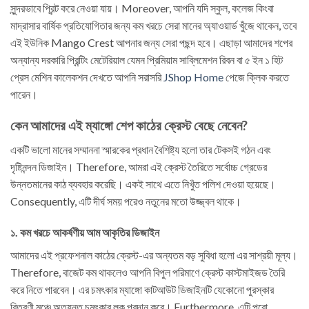
সুন্দরভাবে প্রিন্ট করে নেওয়া যায়। Moreover, আপনি যদি স্কুল, কলেজ কিংবা
মাদ্রাসার বার্ষিক প্রতিযোগিতার জন্য কম খরচে সেরা মানের অ্যাওয়ার্ড খুঁজে থাকেন, তবে
এই ইউনিক Mango Crest আপনার জন্য সেরা পছন্দ হবে। এছাড়া আমাদের শপের
অন্যান্য দরকারি প্রিন্টিং মেটেরিয়াল যেমন প্রিমিয়াম সাব্লিমেশন রিবন বা ৫ ইন ১ হিট
প্রেস মেশিন কালেকশন দেখতে আপনি সরাসরি
JShop Home
পেজে ক্লিক করতে
পারেন।
কেন আমাদের এই ম্যাঙ্গো শেপ কাঠের ক্রেস্ট বেছে নেবেন?
একটি ভালো মানের সম্মাননা স্মারকের প্রধান বৈশিষ্ট্য হলো তার টেকসই গঠন এবং
দৃষ্টিনন্দন ডিজাইন। Therefore, আমরা এই ক্রেস্ট তৈরিতে সর্বোচ্চ গ্রেডের
উন্নতমানের কাঠ ব্যবহার করেছি। একই সাথে এতে নিখুঁত পলিশ দেওয়া হয়েছে।
Consequently, এটি দীর্ঘ সময় পরেও নতুনের মতো উজ্জ্বল থাকে।
১. কম খরচে আকর্ষণীয় আম আকৃতির ডিজাইন
আমাদের এই প্রফেশনাল কাঠের ক্রেস্ট-এর অন্যতম বড় সুবিধা হলো এর সাশ্রয়ী মূল্য।
Therefore, বাজেট কম থাকলেও আপনি বিপুল পরিমাণে ক্রেস্ট কাস্টমাইজড তৈরি
করে নিতে পারবেন। এর চমৎকার ম্যাঙ্গো কাটআউট ডিজাইনটি যেকোনো পুরস্কার
বিতরণী মঞ্চে অত্যন্ত চমৎকার লুক প্রদান করে। Furthermore, এটি পুরো