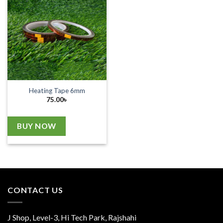
Heating Tape 6mm
75.00
৳
BUY NOW
CONTACT US
J Shop, Level-3, Hi Tech Park, Rajshahi