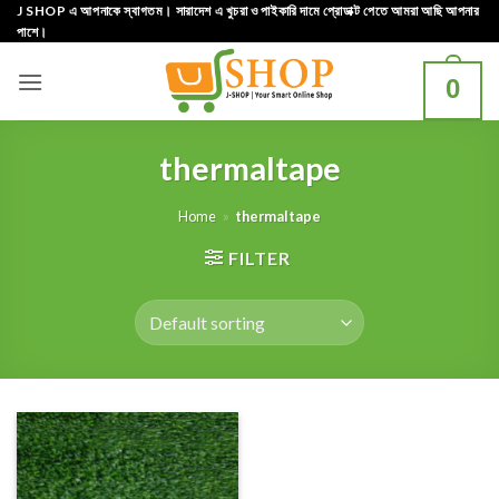
Skip
J SHOP এ আপনাকে স্বাগতম। সারাদেশ এ খুচরা ও পাইকারি দামে প্রোডাক্ট পেতে আমরা আছি আপনার
পাশে।
to
content
0
thermaltape
Home
»
thermaltape
FILTER