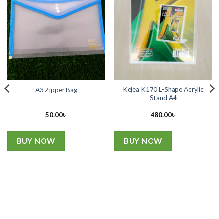
Kejea K170 L-Shape Acrylic
A3 Zipper Bag
Stand A4
nt
50.00
৳
480.00
৳
00৳ .
BUY NOW
BUY NOW