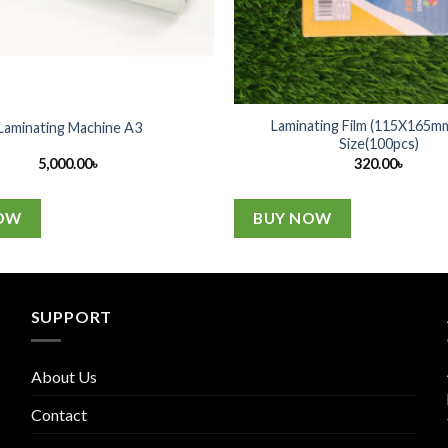
Laminating Film (115X165mm
Laminating Machine A3
Size(100pcs)
5,000.00
৳
320.00
৳
OW
BUY NOW
SUPPORT
About Us
Contact