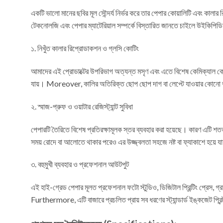
একটি ভালো মানের ছবির মূল সৌন্দর্য নির্ভর করে তার পেপার কোয়ালিটি এবং কাল
টেকনোলজি এবং পেপার ম্যাটেরিয়াল সম্পর্কে বিস্তারিত জানতে চাইলে উই
১. নিখুঁত কালার রিপ্রোডাকশন ও গ্লসি কোটিং
আমাদের এই প্রোডাক্টের উপরিভাগ অত্যন্ত মসৃণ এবং এতে বিশেষ কেমিক্যাল কোটিং
যায়। Moreover, কালির অতিরিক্ত ছোপ ছোপ দাগ বা লেপ্টে যাওয়ার কোনো ভয় 
২. স্মাজ-প্রুফ ও ওয়াটার রেজিস্ট্যান্ট সুবিধা
পেপারটি তৈরিতে বিশেষ প্রতিরক্ষামূলক স্তর ব্যবহার করা হয়েছে। কারণ এটি শতভাগ
সময় রোদে বা আলোতে থাকার পরেও এর উজ্জ্বলতা সহজে নষ্ট বা ফ্যাকাশে হয়ে য
৩. বহুমুখী ব্যবহার ও প্রফেশনাল আউটপুট
এই হাই-গ্রেড পেপার মূলত প্রফেশনাল ফটো স্টুডিও, ডিজিটাল প্রিন্টিং প্রেস, গ
Furthermore, এটি বাজারে প্রচলিত প্রায় সব ধরণের স্ট্যান্ডার্ড ইঙ্কজেট প