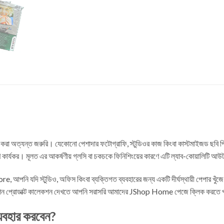
 করা অত্যন্ত জরুরি। যেকোনো পেশাদার ফটোগ্রাফি, স্টুডিওর কাজ কিংবা কাস্টমাইজড ছবি প্রি
রুণ কার্যকর। মূলত এর আকর্ষণীয় গ্লসি বা চকচকে ফিনিশিংয়ের কারণে এটি ল্যাব-কোয়ালিটি আ
re, আপনি যদি স্টুডিও, অফিস কিংবা ব্যক্তিগত ব্যবহারের জন্য একটি দীর্ঘস্থায়ী পেপার খুঁ
াব্লিমেশন প্রোডাক্ট কালেকশন দেখতে আপনি সরাসরি আমাদের JShop Home পেজে ক্লিক করতে
্যবহার করবেন?