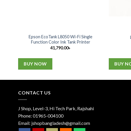
RL
Epson EcoTank L8050 Wi-Fi Single
Function Color Ink Tank Printer
41,790.00
৳
BUY NOW
BUY N
CONTACT US
J Shop, Level-3, Hi Tech Park, Rajshahi
Phone:
01965-004100
Email:
jshopbangladesh@gmail.com