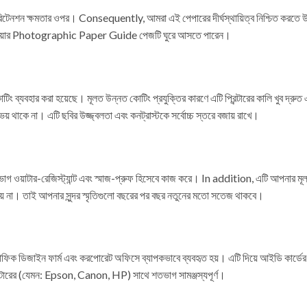
ার রিটেনশন ক্ষমতার ওপর। Consequently, আমরা এই পেপারের দীর্ঘস্থায়িত্ব নিশ্চিত করতে 
কিপিডিয়ার Photographic Paper Guide পেজটি ঘুরে আসতে পারেন।
 ব্যবহার করা হয়েছে। মূলত উন্নত কোটিং প্রযুক্তির কারণে এটি প্রিন্টারের কালি খুব দ্রুত
থাকে না। এটি ছবির উজ্জ্বলতা এবং কনট্রাস্টকে সর্বোচ্চ স্তরে বজায় রাখে।
 ওয়াটার-রেজিস্ট্যান্ট এবং স্মাজ-প্রুফ হিসেবে কাজ করে। In addition, এটি আপনার মূল্যবান ছ
ায় না। তাই আপনার সুন্দর স্মৃতিগুলো বছরের পর বছর নতুনের মতো সতেজ থাকবে।
্রাফিক ডিজাইন ফার্ম এবং করপোরেট অফিসে ব্যাপকভাবে ব্যবহৃত হয়। এটি দিয়ে আইডি কার্ডের 
্রিন্টারের (যেমন: Epson, Canon, HP) সাথে শতভাগ সামঞ্জস্যপূর্ণ।