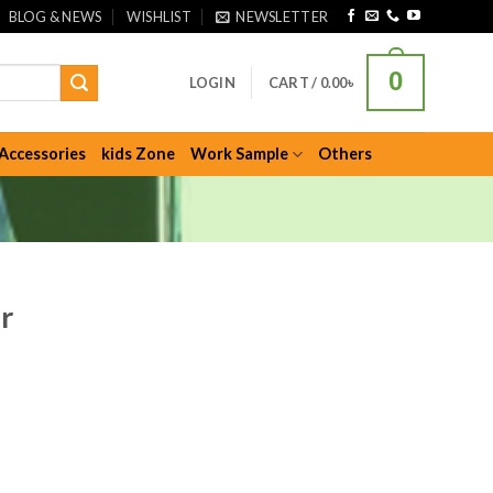
BLOG & NEWS
WISHLIST
NEWSLETTER
0
LOGIN
CART /
0.00
৳
Accessories
kids Zone
Work Sample
Others
r