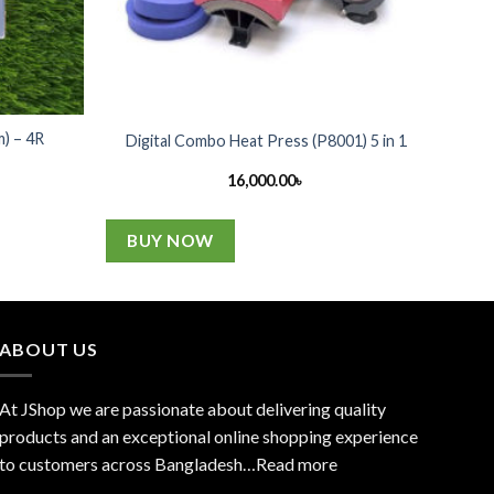
) – 4R
Digital Combo Heat Press (P8001) 5 in 1
16,000.00
৳
BUY NOW
ABOUT US
At JShop we are passionate about delivering quality
products and an exceptional online shopping experience
to customers across Bangladesh…
Read more