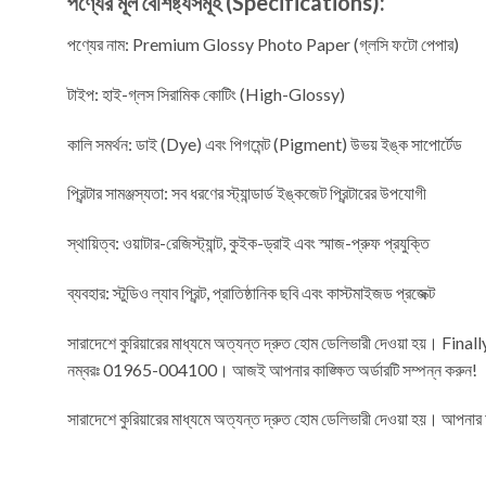
পণ্যের মূল বৈশিষ্ট্যসমূহ (Specifications):
পণ্যের নাম: Premium Glossy Photo Paper (গ্লসি ফটো পেপার)
টাইপ: হাই-গ্লস সিরামিক কোটিং (High-Glossy)
কালি সমর্থন: ডাই (Dye) এবং পিগমেন্ট (Pigment) উভয় ইঙ্ক সাপোর্টেড
প্রিন্টার সামঞ্জস্যতা: সব ধরণের স্ট্যান্ডার্ড ইঙ্কজেট প্রিন্টারের উপযোগী
স্থায়িত্ব: ওয়াটার-রেজিস্ট্যান্ট, কুইক-ড্রাই এবং স্মাজ-প্রুফ প্রযুক্তি
ব্যবহার: স্টুডিও ল্যাব প্রিন্ট, প্রাতিষ্ঠানিক ছবি এবং কাস্টমাইজড প্রজেক্ট
সারাদেশে কুরিয়ারের মাধ্যমে অত্যন্ত দ্রুত হোম ডেলিভারী দেওয়া হয়। F
নম্বরঃ 01965-004100। আজই আপনার কাঙ্ক্ষিত অর্ডারটি সম্পন্ন করুন!
সারাদেশে কুরিয়ারের মাধ্যমে অত্যন্ত দ্রুত হোম ডেলিভারী দেওয়া হয়। আপনা