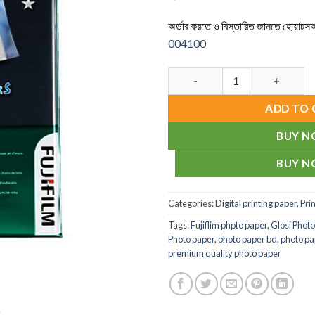
অর্ডার করতে ও বিস্তারিত জানতে
হোয়াটসঅ
004100
Glosi Photo Paper quantity
ADD TO 
BUY 
BUY 
Categories:
Digital printing paper
,
Pri
Tags:
Fujiflim phpto paper
,
Glosi Photo
Photo paper
,
photo paper bd
,
photo pa
premium quality photo paper