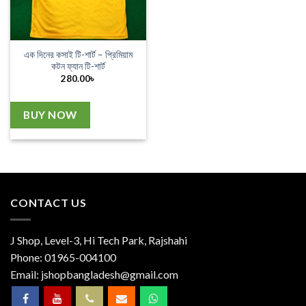
এক দিনের কসাই টি-শার্ট – প্রিমিয়াম
কটন ফ্যান টি-শার্ট
280.00
৳
BUY NOW
CONTACT US
J Shop, Level-3, Hi Tech Park, Rajshahi
Phone:
01965-004100
Email:
jshopbangladesh@gmail.com