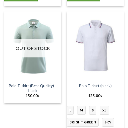
OUT OF STOCK
Polo T-shirt (Best Quality) –
Polo T-shirt (blank)
blank
150.00
৳
125.00
৳
L
M
S
XL
BRIGHT GREEN
SKY