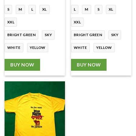
S
M
L
XL
L
M
S
XL
XXL
XXL
BRIGHT GREEN
SKY
BRIGHT GREEN
SKY
WHITE
YELLOW
WHITE
YELLOW
BUY NOW
BUY NOW