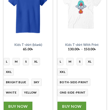
Kids T-shirt (blank)
Kids T-shirt With Print
Price
65.00
৳
130.00
৳
–
150.00
৳
range:
130.00৳
through
150.00৳
L
M
S
XL
L
M
S
XL
XXL
XXL
BRIGHT BLUE
SKY
BOTH-SIDE-PRINT
WHITE
YELLOW
ONE-SIDE-PRINT
BUY NOW
BUY NOW