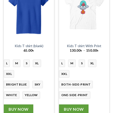
Kids T-shirt (blank)
Kids T-shirt With Print
Price
65.00
৳
130.00
৳
–
150.00
৳
range:
130.00৳
through
150.00৳
L
M
S
XL
L
M
S
XL
XXL
XXL
BRIGHT BLUE
SKY
BOTH-SIDE-PRINT
WHITE
YELLOW
ONE-SIDE-PRINT
BUY NOW
BUY NOW