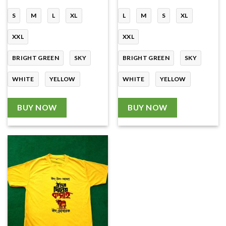
S
M
L
XL
L
M
S
XL
XXL
XXL
BRIGHT GREEN
SKY
BRIGHT GREEN
SKY
WHITE
YELLOW
WHITE
YELLOW
BUY NOW
BUY NOW