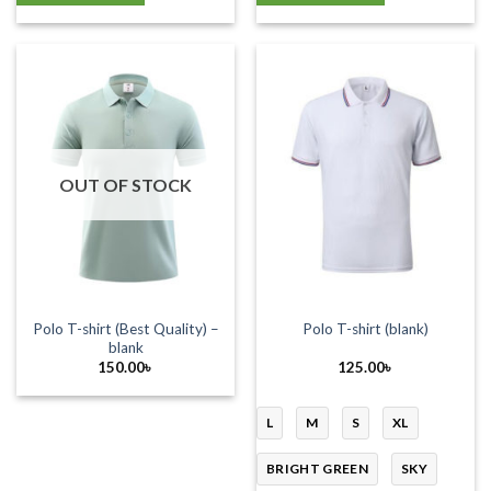
OUT OF STOCK
Polo T-shirt (Best Quality) –
Polo T-shirt (blank)
blank
150.00
৳
125.00
৳
L
M
S
XL
BRIGHT GREEN
SKY