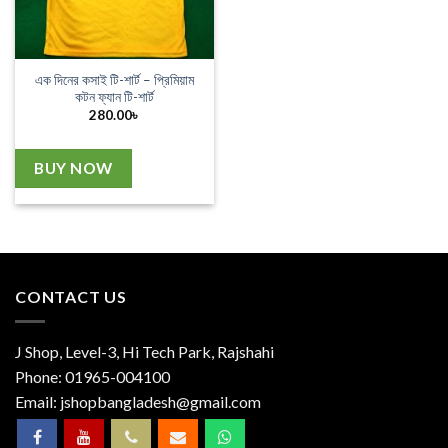
এক দিনের কসাই টি-শার্ট – প্রিমিয়াম
কটন ফ্যান টি-শার্ট
280.00
৳
BUY NOW
CONTACT US
J Shop, Level-3, Hi Tech Park, Rajshahi
Phone:
01965-004100
Email:
jshopbangladesh@gmail.com