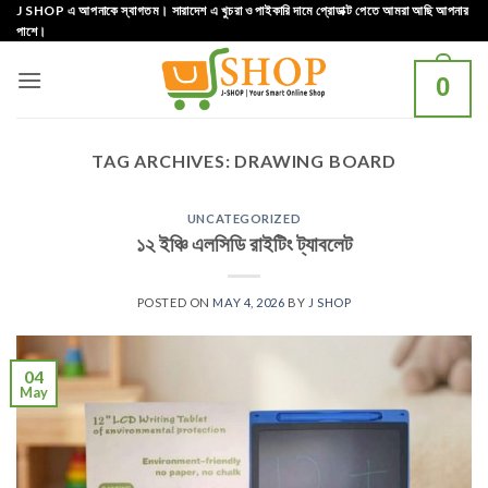
Skip
J SHOP এ আপনাকে স্বাগতম। সারাদেশ এ খুচরা ও পাইকারি দামে প্রোডাক্ট পেতে আমরা আছি আপনার
পাশে।
to
content
0
TAG ARCHIVES:
DRAWING BOARD
UNCATEGORIZED
১২ ইঞ্চি এলসিডি রাইটিং ট্যাবলেট
POSTED ON
MAY 4, 2026
BY
J SHOP
04
May