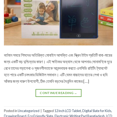
বর্তমান সময়ে শিশুদের অতিরিক্ত মোবাইল আসক্তি এবং স্ক্রিন টাইম প্রতিটি বাবা-মায়ের
জন্য একটি বড় দুশ্চিন্তার কারণ। এই ক্ষতিকর অভ্যাস থেকে আপনার সোনামণিকে দূরে
রেখে তাদের পড়ালেখা ও সৃজনশীলতাকে আনন্দদায়ক করতে এলসিডি রাইটিং ট্যাবলেট
হতে পারে একটি চমৎকার ডিজিটাল সমাধান। এটি যেমন বাচ্চাদের হাতের লেখা ও ছবি
আঁকার জন্য দারুণ উপযোগী, ঠিক তেমনি বড়দের দৈনন্দিন কাজের […]
CONTINUE READING
→
Posted in
Uncategorized
|
Tagged
12 inch LCD Tablet
,
Digital Slate for Kids
,
Drawing Board
,
Eco Friendly Slate
,
Electronic Writing Pad Bangladesh
,
LCD