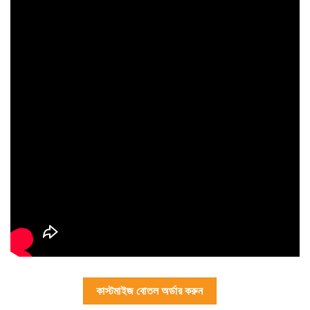
কাস্টমাইজ বোতল অর্ডার করুন