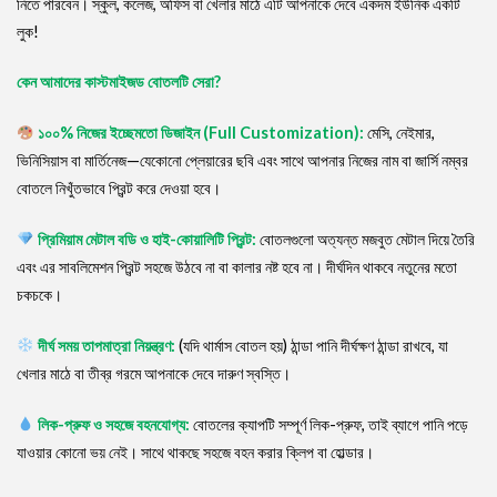
নিতে পারবেন। স্কুল, কলেজ, অফিস বা খেলার মাঠে এটি আপনাকে দেবে একদম ইউনিক একটি
লুক!
কেন আমাদের কাস্টমাইজড বোতলটি সেরা?
১০০% নিজের ইচ্ছেমতো ডিজাইন (Full Customization):
মেসি, নেইমার,
ভিনিসিয়াস বা মার্তিনেজ—যেকোনো প্লেয়ারের ছবি এবং সাথে আপনার নিজের নাম বা জার্সি নম্বর
বোতলে নিখুঁতভাবে প্রিন্ট করে দেওয়া হবে।
প্রিমিয়াম মেটাল বডি ও হাই-কোয়ালিটি প্রিন্ট:
বোতলগুলো অত্যন্ত মজবুত মেটাল দিয়ে তৈরি
এবং এর সাবলিমেশন প্রিন্ট সহজে উঠবে না বা কালার নষ্ট হবে না। দীর্ঘদিন থাকবে নতুনের মতো
চকচকে।
দীর্ঘ সময় তাপমাত্রা নিয়ন্ত্রণ:
(যদি থার্মাস বোতল হয়) ঠান্ডা পানি দীর্ঘক্ষণ ঠান্ডা রাখবে, যা
খেলার মাঠে বা তীব্র গরমে আপনাকে দেবে দারুণ স্বস্তি।
লিক-প্রুফ ও সহজে বহনযোগ্য:
বোতলের ক্যাপটি সম্পূর্ণ লিক-প্রুফ, তাই ব্যাগে পানি পড়ে
যাওয়ার কোনো ভয় নেই। সাথে থাকছে সহজে বহন করার ক্লিপ বা হোল্ডার।