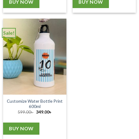
BUY NOW
BUY NOW
Sale!
Customize Water Bottle Print
600ml
Original
Current
599.00
৳
349.00
৳
price
price
was:
is:
599.00৳ .
349.00৳ .
BUY NOW