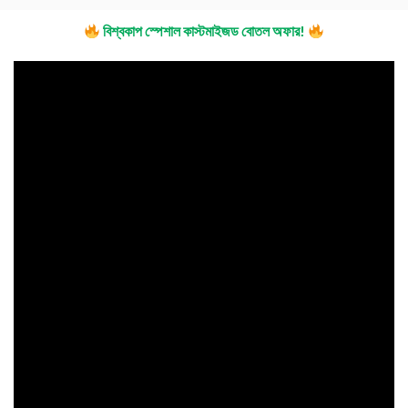
বিশ্বকাপ স্পেশাল কাস্টমাইজড বোতল অফার!