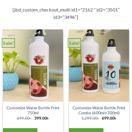
[jbd_custom_checkout_multi id1=”2162 ” id2=”3501″
id3=”3496″]
Sale!
Sale!
Customize Water Bottle Print
Customize Water Bottle Print
750ml
Combo (600ml+700ml)
Original
Current
Original
Current
699.00
৳
399.00
৳
1,299.00
৳
699.00
৳
price
price
price
price
was:
is:
was:
is:
699.00৳ .
399.00৳ .
1,299.00৳ .
699.00৳ 