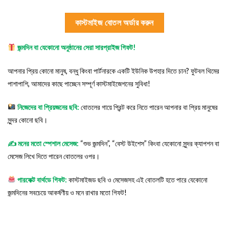
কাস্টমাইজ বোতল অর্ডার করুন
জন্মদিন বা যেকোনো অনুষ্ঠানের সেরা সারপ্রাইজ গিফট!
আপনার প্রিয় কোনো মানুষ, বন্ধু কিংবা পার্টনারকে একটি ইউনিক উপহার দিতে চান? ফুটবল থিমের
পাশাপাশি, আমাদের কাছে পাচ্ছেন সম্পূর্ণ কাস্টমাইজেশনের সুবিধা!
নিজেদের বা প্রিয়জনের ছবি:
বোতলের গায়ে প্রিন্ট করে নিতে পারেন আপনার বা প্রিয় মানুষের
সুন্দর কোনো ছবি।
✍️ মনের মতো স্পেশাল মেসেজ:
“শুভ জন্মদিন”, “বেস্ট উইশেস” কিংবা যেকোনো সুন্দর ক্যাপশন বা
মেসেজ লিখে দিতে পারেন বোতলের ওপর।
পারফেক্ট বার্থডে গিফট:
কাস্টমাইজড ছবি ও মেসেজসহ এই বোতলটি হতে পারে যেকোনো
জন্মদিনের সবচেয়ে আকর্ষণীয় ও মনে রাখার মতো গিফট!