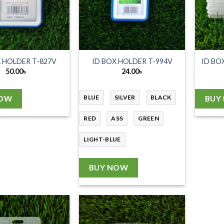
X HOLDER T-827V
ID BOX HOLDER T-994V
ID BO
50.00
৳
24.00
৳
BLUE
SILVER
BLACK
NOW
BUY
RED
ASS
GREEN
LIGHT-BLUE
BUY NOW