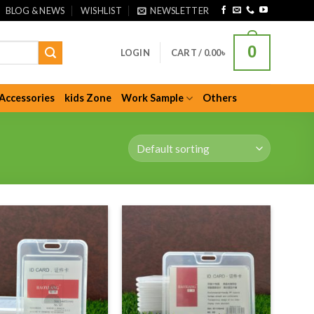
BLOG & NEWS
WISHLIST
NEWSLETTER
0
LOGIN
CART /
0.00
৳
Accessories
kids Zone
Work Sample
Others