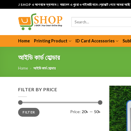
Skip
J SHOP এ আপনাকে স্বাগতম। সারাদেশ এ খুচরা ও পাইকারি দামে প্রোডাক্ট পেতে আমরা আছ
to
content
Search
for:
Home
Printing Product
ID Card Accessories
Sub
আইডি কার্ড হোল্ডার
Home
»
আইডি কার্ড হোল্ডার
FILTER BY PRICE
Min
Max
Price:
20৳
—
50৳
FILTER
price
price