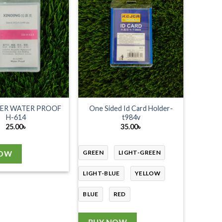
DER WATER PROOF
One Sided Id Card Holder-
H-614
t984v
25.00
৳
35.00
৳
GREEN
LIGHT-GREEN
NOW
LIGHT-BLUE
YELLOW
BLUE
RED