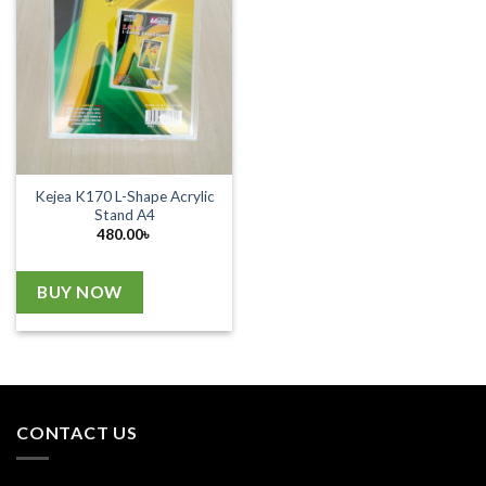
Kejea K170 L-Shape Acrylic
Stand A4
480.00
৳
BUY NOW
CONTACT US