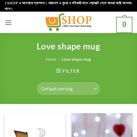
Skip
J SHOP এ আপনাকে স্বাগতম। সারাদেশ এ খুচরা ও পাইকারি দামে প্রোডাক্ট পেতে আমরা আছি আপনার
পাশে।
to
content
0
Love shape mug
Home
»
Love shape mug
FILTER