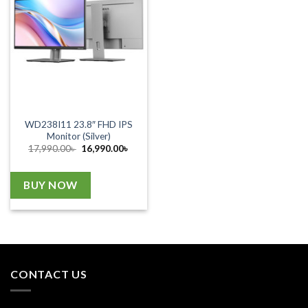
WD238I11 23.8″ FHD IPS
Monitor (Silver)
Original
Current
17,990.00
৳
16,990.00
৳
price
price
was:
is:
17,990.00৳ .
16,990.00৳ .
BUY NOW
CONTACT US