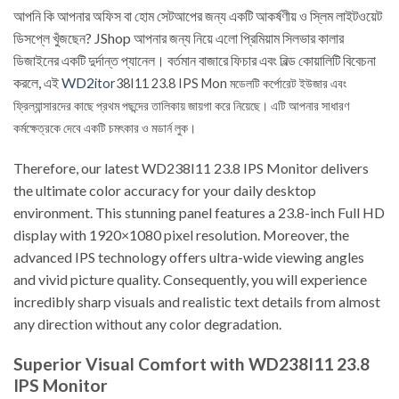
আপনি কি আপনার অফিস বা হোম সেটআপের জন্য একটি আকর্ষণীয় ও স্লিম লাইটওয়েট
ডিসপ্লে খুঁজছেন? JShop আপনার জন্য নিয়ে এলো প্রিমিয়াম সিলভার কালার
ডিজাইনের একটি দুর্দান্ত প্যানেল। বর্তমান বাজারে ফিচার এবং বিল্ড কোয়ালিটি বিবেচনা
করলে, এই
WD2
itor
38I11 23.8 IPS Mon মডেলটি কর্পোরেট ইউজার এবং
ফ্রিল্যান্সারদের কাছে প্রথম পছন্দের তালিকায় জায়গা করে নিয়েছে। এটি আপনার সাধারণ
কর্মক্ষেত্রকে দেবে একটি চমৎকার ও মডার্ন লুক।
Therefore, our latest WD238I11 23.8 IPS Monitor delivers
the ultimate color accuracy for your daily desktop
environment. This stunning panel features a 23.8-inch Full HD
display with 1920×1080 pixel resolution. Moreover, the
advanced IPS technology offers ultra-wide viewing angles
and vivid picture quality. Consequently, you will experience
incredibly sharp visuals and realistic text details from almost
any direction without any color degradation.
Superior Visual Comfort with WD238I11 23.8
IPS Monitor