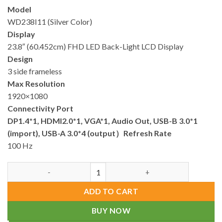
price
price
Model
was:
is:
WD238I11 (Silver Color)
17,990.00৳ .
16,990.00৳ .
Display
23.8″ (60.452cm) FHD LED Back-Light LCD Display
Design
3 side frameless
Max Resolution
1920×1080
Connectivity Port
DP1.4*1, HDMI2.0*1, VGA*1, Audio Out, USB-B 3.0*1
(import), USB-A 3.0*4 (output）
Refresh Rate
100 Hz
WD238I11 23.8" FHD IPS Monitor (Silver) quantity
ADD TO CART
BUY NOW