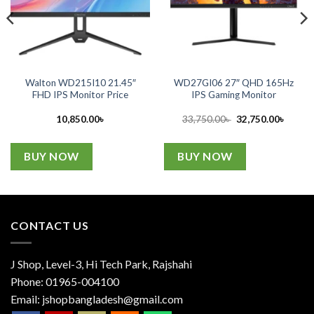
Walton WD215I10 21.45″
WD27GI06 27″ QHD 165Hz
FHD IPS Monitor Price
IPS Gaming Monitor
ent
Original
Curren
10,850.00
৳
33,750.00
৳
32,750.00
৳
price
price
was:
is:
0.00৳ .
33,750.00৳ .
32,750
BUY NOW
BUY NOW
CONTACT US
J Shop, Level-3, Hi Tech Park, Rajshahi
Phone:
01965-004100
Email:
jshopbangladesh@gmail.com