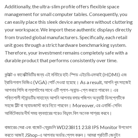
Additionally, the ultra-slim profile offers flexible space
management for small computer tables. Consequently, you
can easily place this sleek device anywhere without cluttering
your workspace. We import these authentic displays directly
from trusted global manufacturers. Specifically, each retail
unit goes through a strict hardware benchmarking system.
Therefore, your investment remains completely safe with a
durable product that performs consistently over time.
কন্টাক্ট ও কানেক্টিভিটির জন্য এই মনিটরে হাই-স্পিড এইচডিএমআই (HDMI) এবং
ট্রাডিশনাল ভিজিএ (VGA) পোর্ট দেওয়া হয়েছে। As a result, আপনি খুব সহজেই
আপনার পিসি বা ল্যাপটপের সাথে এটি প্লাগ-অ্যান্ড-প্লে করতে পারবেন। এর
শক্তিশালী স্ট্যান্ডটির সাহায্যে আপনি আপনার বসার পজিশন অনুযায়ী ডিসপ্লেটিকে
সহজে টিল্ট বা অ্যাডজাস্ট করে নিতে পারবেন। Moreover, এর এনার্জি-সেভিং
আর্কিটেকচার দীর্ঘ সময় ব্যবহারের পরেও বিদ্যুৎ বিল অনেক সাশ্রয় করবে।
বাজারের সেরা এবং বাজেট-ফ্রেন্ডলি WD238I11 23.8 IPS Monitor উপভোগ
করতে আজই JShop-এ আপনার অর্ডার প্লেস করুন। আমরা প্রতিটি জেনুইন