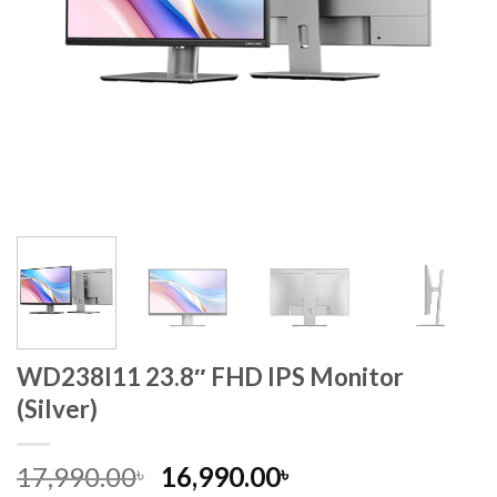
WD238I11 23.8″ FHD IPS Monitor
(Silver)
Original
Current
17,990.00
16,990.00
৳
৳