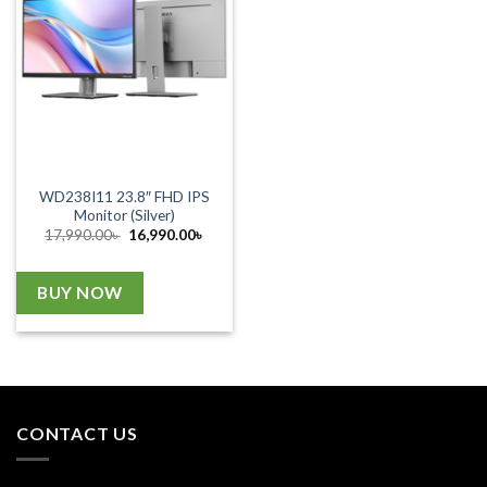
WD238I11 23.8″ FHD IPS
Monitor (Silver)
Original
Current
17,990.00
৳
16,990.00
৳
price
price
was:
is:
17,990.00৳ .
16,990.00৳ .
BUY NOW
CONTACT US