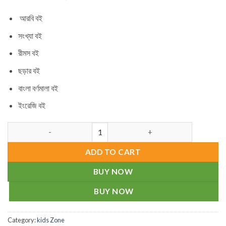
আরবি বই
সংখ্যা বই
রীমস বই
ছড়ার বই
বাংলা বর্ণমালা বই
ইংরেজি বই
My first edu box (6 books) quantity
ADD TO CART
BUY NOW
BUY NOW
Category:
kids Zone