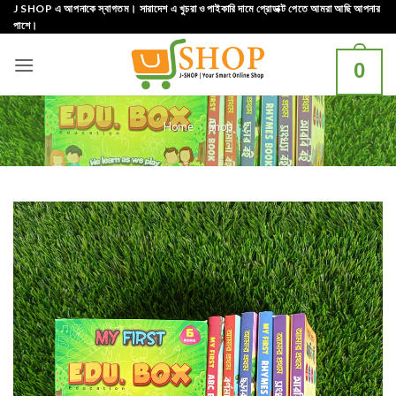
Skip
J SHOP এ আপনাকে স্বাগতম। সারাদেশ এ খুচরা ও পাইকারি দামে প্রোডাক্ট পেতে আমরা আছি আপনার
পাশে।
to
content
0
Home
»
Shop