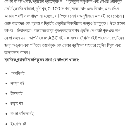
লেখার কাগজ/বোর্ড/প্যাডের প্রতিস্থাপন। প্রিস্কুল অনুশীলন এবং লেখার ওয়ার্কবুক
সেটে ইংরেজি বর্ণমালা, দৃষ্টি শব্দ, 0-100 সংখ্যা, সহজ যোগ এবং বিয়োগ, এবং রঙিন
আকার, প্রাণী এবং গাছপালা রয়েছে, যা শিশুদের লেখার অনুশীলনে আগ্রহী করে তোলে।
ছোট বাচ্চাদের এবং প্রথম বা দ্বিতীয় শ্রেণীর শিক্ষার্থীদের জন্যও উপযুক্ত। উচ্চ মানের
কাগজ। নিরাপত্তা! বাচ্চাদের জন্য পুনঃব্যবহারযোগ্য ট্রেসিং পেপারটি পুরু এবং দাগ
ফেলা সহজ নয়। আপনি কেবল ABC বই এবং সংখ্যা ট্রেসিং বইই পাবেন না, ছোটদের
জন্য অঙ্কন এবং গণিতের ওয়ার্কবুক এবং লেখার প্রশিক্ষণ সহায়তা পেন্সিল গ্রিপ এবং
জাদু কলম পাবেন।
ম্যাজিক প্র্যাকটিস কপিবুকের সাথে যে বইগুলো থাকবে
:
আরবি বই
সংখ্যা বই
রীমস বই
ছড়ার বই
বাংলা বর্ণমালা বই
ইংরেজি বই