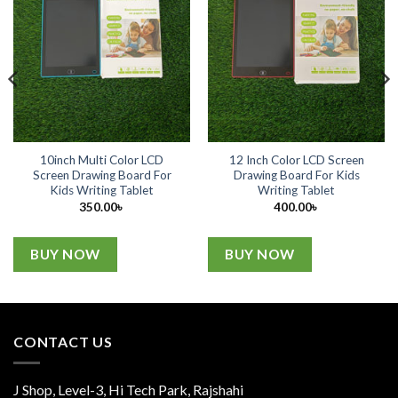
10inch Multi Color LCD
12 Inch Color LCD Screen
Screen Drawing Board For
Drawing Board For Kids
Kids Writing Tablet
Writing Tablet
350.00
৳
400.00
৳
BUY NOW
BUY NOW
CONTACT US
J Shop, Level-3, Hi Tech Park, Rajshahi