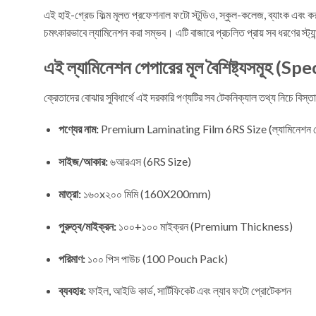
এই হাই-গ্রেড ফিল্ম মূলত প্রফেশনাল ফটো স্টুডিও, স্কুল-কলেজ, ব্যাংক এবং
চমৎকারভাবে ল্যামিনেশন করা সম্ভব। এটি বাজারে প্রচলিত প্রায় সব ধরণের স্ট্যান
এই ল্যামিনেশন পেপারের মূল বৈশিষ্ট্যসমূহ (S
ক্রেতাদের বোঝার সুবিধার্থে এই দরকারি পণ্যটির সব টেকনিক্যাল তথ্য নিচে বিস
পণ্যের নাম:
Premium Laminating Film 6RS Size (ল্যামিনেশন প
সাইজ/আকার:
৬আরএস (6RS Size)
মাত্রা:
১৬০x২০০ মিমি (160X200mm)
পুরুত্ব/মাইক্রন:
১০০+১০০ মাইক্রন (Premium Thickness)
পরিমাণ:
১০০ পিস পাউচ (100 Pouch Pack)
ব্যবহার:
ফাইল, আইডি কার্ড, সার্টিফিকেট এবং ল্যাব ফটো প্রোটেকশন