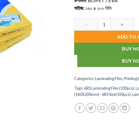
উপাদান:
BOPET / EVA
সাইজ:
১৬০ x ২০০ মিমি
Laminating Film (160X200mm) -
ADD TO 
BUY 
BUY 
Categories:
Laminating Film
,
Printing
Tags:
6RS Laminating Film (100pcs)
,
L
(160X200mm) - 6RS Size(100pcs)
,
Lam