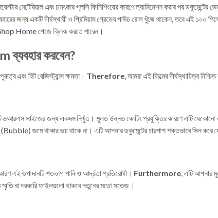
লিয়েস্টার মেটেরিয়াল এবং চমৎকার গ্লসি ফিনিশিংয়ের কারণে ল্যামিনেশন করার পর ডকুমেন্টের 
রের জন্য একটি দীর্ঘস্থায়ী ও প্রিমিয়াম গ্রেডের পাউচ রোল খুঁজে থাকেন, তবে এই ১০০ পি
Shop Home
পেজে ক্লিক করতে পারেন।
m ব্যবহার করবেন?
ুরুত্ব এবং হিট রেজিস্ট্যান্স ক্ষমতা।
Therefore
, আমরা এই ফিল্মের দীর্ঘস্থায়িত্ব নিশ
এটি ৬আরএস সাইজের জন্য একদম নিখুঁত। মূলত উন্নত কোটিং প্রযুক্তির কারণে এটি যেকোনো ল্
ল (Bubble) জমে থাকার ভয় থাকে না। এটি আপনার ডকুমেন্টের চারপাশ শক্তভাবে সিল করে দ
ছে। কারণ এই উপাদানটি শতভাগ পানি ও আর্দ্রতা প্রতিরোধী।
Furthermore
, এটি আপনার মূল
নার স্মৃতি বা দরকারি ফাইলগুলো থাকবে নতুনের মতো সতেজ।