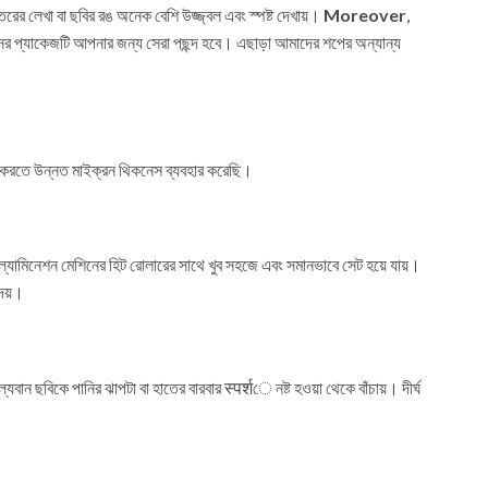
ভেতরের লেখা বা ছবির রঙ অনেক বেশি উজ্জ্বল এবং স্পষ্ট দেখায়।
Moreover
,
সের প্যাকেজটি আপনার জন্য সেরা পছন্দ হবে। এছাড়া আমাদের শপের অন্যান্য
্চিত করতে উন্নত মাইক্রন থিকনেস ব্যবহার করেছি।
যামিনেশন মেশিনের হিট রোলারের সাথে খুব সহজে এবং সমানভাবে সেট হয়ে যায়।
েয়।
্যবান ছবিকে পানির ঝাপটা বা হাতের বারবার स्पर्शে নষ্ট হওয়া থেকে বাঁচায়। দীর্ঘ