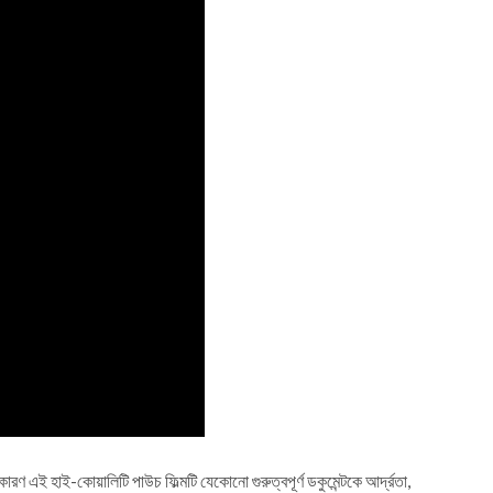
ারণ এই হাই-কোয়ালিটি পাউচ ফিল্মটি যেকোনো গুরুত্বপূর্ণ ডকুমেন্টকে আর্দ্রতা,