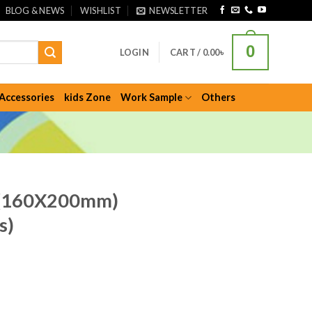
BLOG & NEWS
WISHLIST
NEWSLETTER
0
LOGIN
CART /
0.00
৳
Accessories
kids Zone
Work Sample
Others
m (160X200mm)
s)