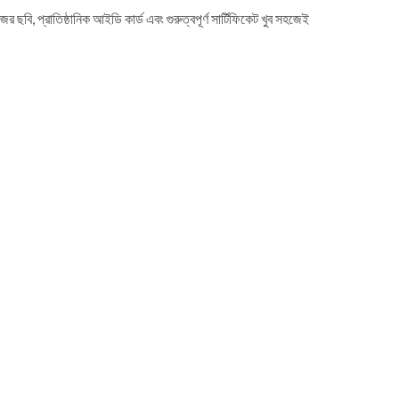
র ছবি, প্রাতিষ্ঠানিক আইডি কার্ড এবং গুরুত্বপূর্ণ সার্টিফিকেট খুব সহজেই