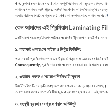
পানি, ধুলোবালি এবং ছিঁড়ে যাওয়া থেকে সম্পূর্ণ নিরাপদ রাখে। মূলত এর উন্নত প
আপনি যদি আপনার ফটো স্টুডিও, ফটোকপির দোকান, অফিস কিংবা ব্যক্তিগত ব্যবহা
দরকারি গ্রাফিক প্রিন্টিং বা গ্লসি ফটো পেপার কালেকশন দেখতে আপনি সরাসরি
J
কেন আমাদের এই প্রিমিয়াম Laminating Fil
একটি ভালো মানের ল্যামিনেশন পাউচের প্রধান বৈশিষ্ট্য হলো পারফেক্ট থিকনেস বা প
১. পারফেক্ট ৬আরএস সাইজ ও নিখুঁত ফিনিশিং
আমাদের এই ল্যামিনেশন পেপার-এর স্ট্যান্ডার্ড মাত্রা হলো ১৬০x২০০ মিমি। 
Consequently
, ল্যামিনেশন করার পর ভেতরে কোনো ধরণের বাতাস বা বাব
২. ওয়াটার-প্রুফ ও শতভাগ দীর্ঘস্থায়ী সুরক্ষা
ফিল্মটি তৈরিতে বিশেষ প্রতিরক্ষামূলক ওয়াটার-প্রুফ লেয়ার ব্যবহার করা হয়ে
বছর পার হয়ে যাওয়ার পরেও এই ফিল্ম হলুদ বা ফ্যাকাশে হয়ে যায় না। তাই আপ
৩. বহুমুখী ব্যবহার ও প্রফেশনাল আউটপুট