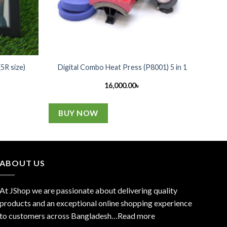
5R size)
Digital Combo Heat Press (P8001) 5 in 1
16,000.00
৳
BUY NOW
ABOUT US
At JShop we are passionate about delivering quality
products and an exceptional online shopping experience
to customers across Bangladesh…
Read more