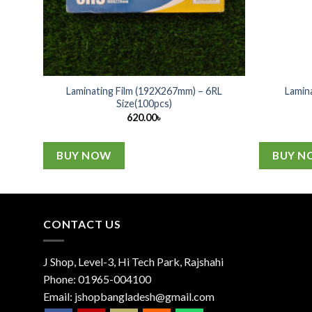
Laminating Film (192X267mm) – 6RL
Lamin
Size(100pcs)
620.00
৳
BUY NOW
BUY N
CONTACT US
J Shop, Level-3, Hi Tech Park, Rajshahi
Phone:
01965-004100
Email:
jshopbangladesh@gmail.com