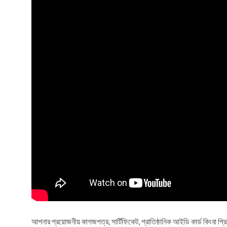
আপনার প্রয়োজনীয় কাগজপত্র, সার্টিফিকেট, প্রাতিষ্ঠানিক আইডি কার্ড কিংবা প্