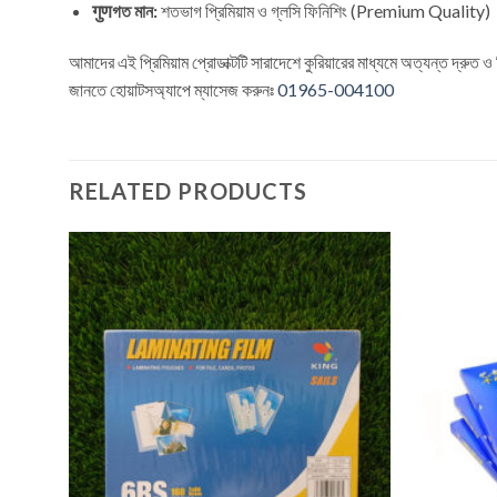
गुणগত মান:
শতভাগ প্রিমিয়াম ও গ্লসি ফিনিশিং (Premium Quality)
আমাদের এই প্রিমিয়াম প্রোডাক্টটি সারাদেশে কুরিয়ারের মাধ্যমে অত্যন্ত দ্রু
জানতে
হোয়াটসঅ্যাপে ম্যাসেজ
করুনঃ
01965-004100
RELATED PRODUCTS