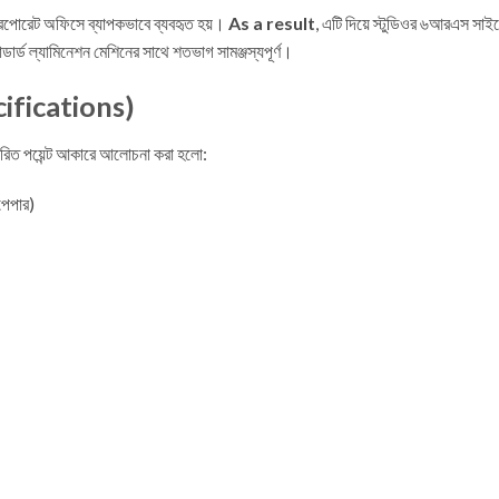
 করপোরেট অফিসে ব্যাপকভাবে ব্যবহৃত হয়।
As a result
, এটি দিয়ে স্টুডিওর ৬আরএস সাইজে
্ডার্ড ল্যামিনেশন মেশিনের সাথে শতভাগ সামঞ্জস্যপূর্ণ।
pecifications)
্তারিত পয়েন্ট আকারে আলোচনা করা হলো:
েপার)