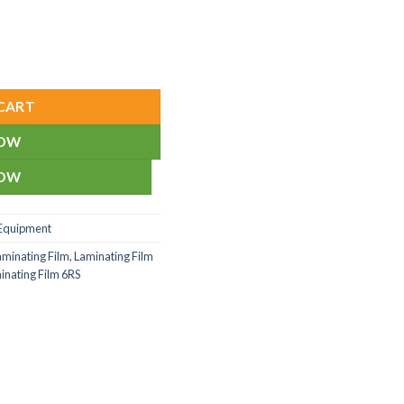
 6RS Size(100pcs) quantity
CART
NOW
NOW
 Equipment
aminating Film
,
Laminating Film
inating Film 6RS