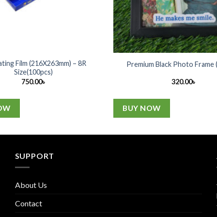
ating Film (216X263mm) – 8R
Premium Black Photo Frame (
Size(100pcs)
750.00
৳
320.00
৳
OW
BUY NOW
SUPPORT
About Us
Contact