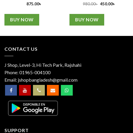
Original
Current
875.00
৳
980.00
৳
450.00
৳
price
price
was:
is:
980.00৳ .
450.00৳ .
BUY NOW
BUY NOW
CONTACT US
J Shop, Level-3, Hi Tech Park, Rajshahi
Phone:
01965-004100
Email:
jshopbangladesh@gmail.com
SUPPORT