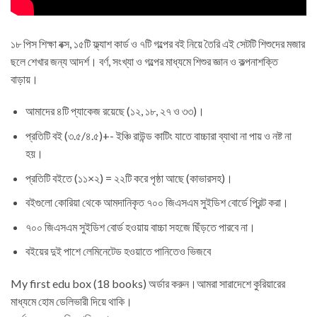
১৮ পিস শিক্ষা বক্স, ১৫টি ফ্ল্যাশ কার্ড ও ৭টি গল্পের বই নিয়ে তৈরি এই সেটটি শিশুদের মজার
ছলে শেখার জন্য আদর্শ। বর্ণ, সংখ্যা ও গল্পের মাধ্যমে শিশুর জ্ঞান ও কল্পনাশক্তি
বাড়ায়।
আমাদের ৪টি প্যাকেজ রয়েছে (১২, ১৮, ২৭ ও ৩৩)।
প্রতিটি বই (৩.৫/৪.৫)+- ইঞ্চি রাউন্ড কাটিং যাতে বাচ্চারা ব্যাথা না পায় ও নষ্ট না
হয়।
প্রতিটি বইতে (১১×২) = ২২টি করে পৃষ্ঠা আছে (কাভারসহ)।
বইগুলো কোরিয়া থেকে আমদানিকৃত ৭০০ জিএসএম সুইডিশ বোর্ডে প্রিন্ট করা।
৭০০ জিএসএম সুইডিশ বোর্ড হওয়ায় বাচ্চা‌ সহজে ছিঁড়তে পারবে না।
বইয়ের দুই পাশে লেমিনেটেড হওয়াতে পানিতেও ভিজবে
My first edu box (18 books) অর্ডার করুন।আমরা সারাদেশে কুরিয়ারের
মাধ্যমে হোম ডেলিভারী দিয়ে থাকি।