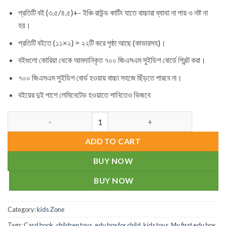
1,800.00৳ .
740.00৳ .
প্রতিটি বই (৩.৫/৪.৫)+- ইঞ্চি রাউন্ড কাটিং যাতে বাচ্চারা ব্যাথা না পায় ও নষ্ট না
হয়।
প্রতিটি বইতে (১১×২) = ২২টি করে পৃষ্ঠা আছে (কাভারসহ)।
বইগুলো কোরিয়া থেকে আমদানিকৃত ৭০০ জিএসএম সুইডিশ বোর্ডে প্রিন্ট করা।
৭০০ জিএসএম সুইডিশ বোর্ড হওয়ায় বাচ্চা‌ সহজে ছিঁড়তে পারবে না।
বইয়ের দুই পাশে লেমিনেটেড হওয়াতে পানিতেও ভিজবে
My first edu box (18 books) quantity
ADD TO CART
BUY NOW
BUY NOW
Category:
kids Zone
Tags:
Card book
,
children toys
,
edu box for child
,
kids toys
,
My first edu box