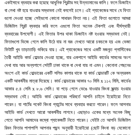
একইসাথে ব্যবহার করা হয়েছে আধুনিক প্রিন্টার সহ উন্নতমানের কালি। ফলে ডিজাইন
বা লেখা নষ্ট হয়ে যাওয়ার সম্ভাবনা নেই বললেই চলে। এই প্যাকেজের সাথে যে ফিতা
গুলো দেওয়া হচ্ছে সেইগুলো কোনো সাধারন ফিতা নয়। এই ফিতা গুলোতে আমরা
ডিজিটাল প্রিন্ট ব্যবহার করি ফলে এগুলো ফিতা অনেক টেকশই এবং দীর্ঘস্থায়ী
ব্যবহারের উপযোগী। এই ফিতার উপর থাকা ডিজাইন নষ্ট হওয়ার সম্ভাবনা নেই।
ফিতাগুলো ভিজে গেলে কালি উঠে যায় না বরং দেখতে আরো চকচকে হয় এবং ভেজা
ফিটাটি খুব তাড়াতাড়ি শুকিয়ে যায়। এই প্যাকেজের সাথে একটি মজবুত প্লাস্টিকের
তৈরী আইডি কার্ড হোল্ডার দেওয়া হচ্ছে, যার একপাশে আইডি কার্ডের সামনের অংশ
দেখা যায় আর অন্যপাশে সেইটি ঢাকা থাকে বা দেখা যায় না এমন। কেনোনা পেছনের
অংশে এই কার্ড হোল্ডারের একটি সলিড কালার থাকে যা কার্ড হোল্ডারটি কে অন্যরকম
একটি আকর্ষনীয় মাত্রা দিয়েছে। কার্ড হোল্ডারের আকার ৭০ মিমি x ১১২ মিমি, কার্ডের
আকার ৫.৪ সেমি x ৮.৬ সেমি। যা পড়ে গেলে ভেঙে যাওয়ার কিংবা স্ক্র্যাচ হওয়ার
সম্ভাবনা নেই। আইডি কার্ড হোল্ডারের পরিবর্তে আপনি চাইলে ইয়োইয়ো নিতে
পারেন। যা শার্টের পকেট কিংবা প্যান্টের সাথে ব্যবহার করতে পারেন। ফলে আপনার
আইডি কার্ড দেখতে আরো আকর্ষনীয় লাগবে। এছাড়াও একের মধ্যে অনেক কিছু
পেতে আপনি আমাদের কম্বো প্যাকেজটি নিতে পারেন। যেইটা তে আপনি ডিজিটাল
রিবন ফিতার পাশাপাশি আপনার পছন্দ অনুযায়ী ইয়োইয়ো (ছোট কিংবা বড় যেকোনো