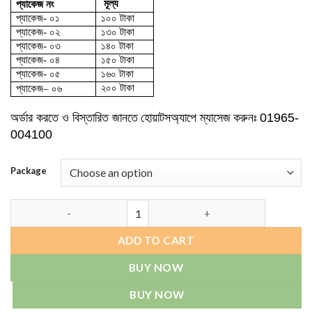
মূল্য
প্যাকেজ নং
through
প্যাকেজ- ০১
১০০ টাকা
200.00৳
প্যাকেজ- ০২
১৩০ টাকা
প্যাকেজ- ০৩
১৪০ টাকা
প্যাকেজ- ০৪
১৫০ টাকা
প্যাকেজ- ০৫
১৬০ টাকা
২০০ টাকা
প্যাকেজ
– ০৬
অর্ডার করতে ও বিস্তারিত জানতে
হোয়াটসঅ্যাপে ম্যাসেজ
করুনঃ
01965-
004100
Package
One Sided Id Card Holder (T-984V) quantity
ADD TO CART
BUY NOW
BUY NOW