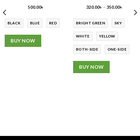
Price
500.00
৳
320.00
৳
–
350.00
৳
range:
320.00৳
through
350.00৳
BLACK
BLUE
RED
BRIGHT GREEN
SKY
WHITE
YELLOW
BUY NOW
BOTH-SIDE
ONE-SIDE
BUY NOW