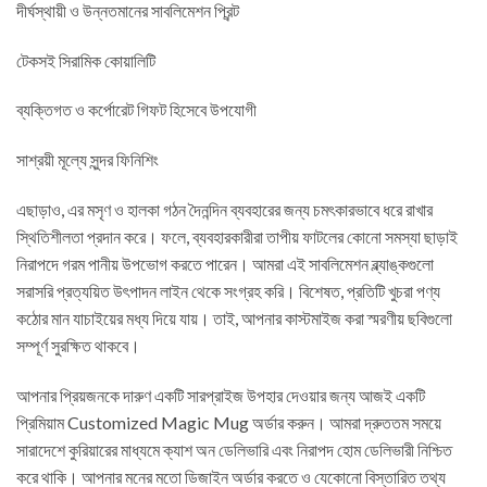
দীর্ঘস্থায়ী ও উন্নতমানের সাবলিমেশন প্রিন্ট
টেকসই সিরামিক কোয়ালিটি
ব্যক্তিগত ও কর্পোরেট গিফট হিসেবে উপযোগী
সাশ্রয়ী মূল্যে সুন্দর ফিনিশিং
এছাড়াও, এর মসৃণ ও হালকা গঠন দৈনন্দিন ব্যবহারের জন্য চমৎকারভাবে ধরে রাখার
স্থিতিশীলতা প্রদান করে। ফলে, ব্যবহারকারীরা তাপীয় ফাটলের কোনো সমস্যা ছাড়াই
নিরাপদে গরম পানীয় উপভোগ করতে পারেন। আমরা এই সাবলিমেশন ব্ল্যাঙ্কগুলো
সরাসরি প্রত্যয়িত উৎপাদন লাইন থেকে সংগ্রহ করি। বিশেষত, প্রতিটি খুচরা পণ্য
কঠোর মান যাচাইয়ের মধ্য দিয়ে যায়। তাই, আপনার কাস্টমাইজ করা স্মরণীয় ছবিগুলো
সম্পূর্ণ সুরক্ষিত থাকবে।
আপনার প্রিয়জনকে দারুণ একটি সারপ্রাইজ উপহার দেওয়ার জন্য আজই একটি
প্রিমিয়াম Customized Magic Mug অর্ডার করুন। আমরা দ্রুততম সময়ে
সারাদেশে কুরিয়ারের মাধ্যমে ক্যাশ অন ডেলিভারি এবং নিরাপদ হোম ডেলিভারী নিশ্চিত
করে থাকি। আপনার মনের মতো ডিজাইন অর্ডার করতে ও যেকোনো বিস্তারিত তথ্য