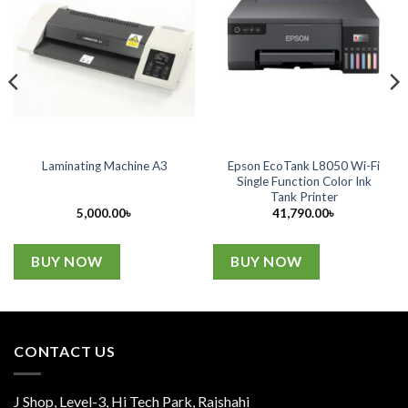
Epson EcoTank L8050 Wi-Fi
Laminating Machine A3
Single Function Color Ink
Tank Printer
5,000.00
৳
41,790.00
৳
BUY NOW
BUY NOW
CONTACT US
J Shop, Level-3, Hi Tech Park, Rajshahi