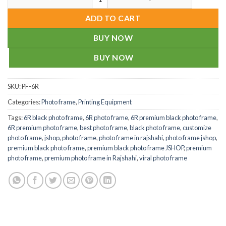
ADD TO CART
BUY NOW
BUY NOW
SKU:
PF-6R
Categories:
Photo frame
,
Printing Equipment
Tags:
6R black photo frame
,
6R photo frame
,
6R premium black photo frame
,
6R premium photo frame
,
best photo frame
,
black photo frame
,
customize
photo frame
,
jshop
,
photo frame
,
photo frame in rajshahi
,
photo frame jshop
,
premium black photo frame
,
premium black photo frame JSHOP
,
premium
photo frame
,
premium photo frame in Rajshahi
,
viral photo frame