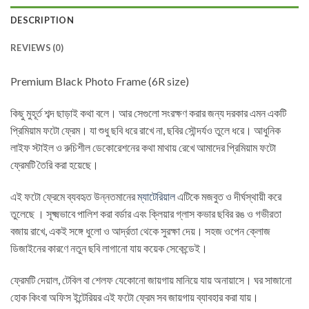
DESCRIPTION
REVIEWS (0)
Premium Black Photo Frame (6R size)
কিছু মুহূর্ত শব্দ ছাড়াই কথা বলে। আর সেগুলো সংরক্ষণ করার জন্য দরকার এমন একটি
প্রিমিয়াম ফটো ফ্রেম। যা শুধু ছবি ধরে রাখে না, ছবির সৌন্দর্যও তুলে ধরে। আধুনিক
লাইফ স্টাইল ও রুচিশীল ডেকোরেশনের কথা মাথায় রেখে আমাদের প্রিমিয়াম ফটো
ফ্রেমটি তৈরি করা হয়েছে।
এই ফটো ফ্রেমে ব্যবহৃত উন্নতমানের
ম্যাটেরিয়াল
এটিকে মজবুত ও দীর্ঘস্থায়ী করে
তুলেছে । সূক্ষ্মভাবে পালিশ করা বর্ডার এবং ক্লিয়ার গ্লাস কভার ছবির রঙ ও গভীরতা
বজায় রাখে, একই সঙ্গে ধুলো ও আর্দ্রতা থেকে সুরক্ষা দেয়। সহজ ওপেন ক্লোজ
ডিজাইনের কারণে নতুন ছবি লাগানো যায় কয়েক সেকেন্ডেই।
ফ্রেমটি দেয়াল, টেবিল বা শেলফ যেকোনো জায়গায় মানিয়ে যায় অনায়াসে। ঘর সাজানো
হোক কিংবা অফিস ইন্টেরিয়র এই ফটো ফ্রেম সব জায়গায় ব্যাবহার করা যায়।