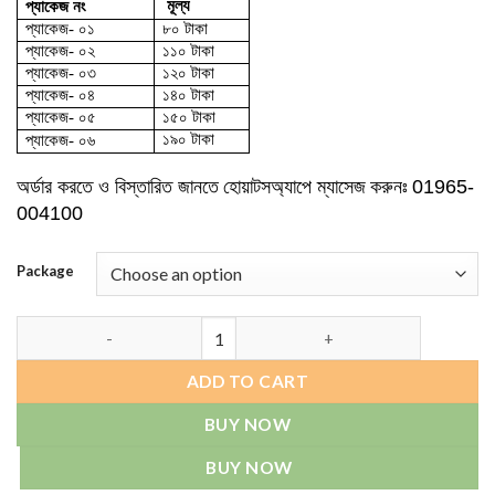
মূল্য
প্যাকেজ নং
through
প্যাকেজ- ০১
৮০ টাকা
190.00৳
প্যাকেজ- ০২
১১০ টাকা
প্যাকেজ- ০৩
১২০ টাকা
প্যাকেজ- ০৪
১৪০ টাকা
প্যাকেজ- ০৫
১৫০ টাকা
১৯০ টাকা
প্যাকেজ- ০৬
অর্ডার করতে ও বিস্তারিত জানতে
হোয়াটসঅ্যাপে ম্যাসেজ
করুনঃ
01965-
004100
Package
Water Proof ID CARD (H-614) quantity
ADD TO CART
BUY NOW
BUY NOW