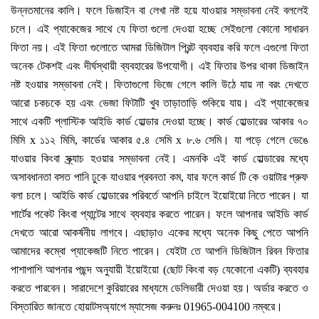
উন্নতমানের কালি। ফলে ডিজাইন বা লেখা নষ্ট হয়ে যাওয়ার সম্ভাবনা নেই বললেই
চলে। এই প্যাকেজের সাথে যে ফিতা গুলো দেওয়া হচ্ছে সেইগুলো কোনো সাধারন
ফিতা নয়। এই ফিতা গুলোতে আমরা ডিজিটাল প্রিন্ট ব্যবহার করি ফলে এগুলো ফিতা
অনেক টেকশই এবং দীর্ঘস্থায়ী ব্যবহারের উপযোগী। এই ফিতার উপর থাকা ডিজাইন
নষ্ট হওয়ার সম্ভাবনা নেই। ফিতাগুলো ভিজে গেলে কালি উঠে যায় না বরং দেখতে
আরো চকচকে হয় এবং ভেজা ফিটাটি খুব তাড়াতাড়ি শুকিয়ে যায়। এই প্যাকেজের
সাথে একটি প্লাস্টিক আইডি কার্ড হোল্ডার দেওয়া হচ্ছে। কার্ড হোল্ডারের আকার ৭০
মিমি x ১১২ মিমি, কার্ডের আকার ৫.৪ সেমি x ৮.৬ সেমি। যা পড়ে গেলে ভেঙে
যাওয়ার কিংবা স্ক্র্যাচ হওয়ার সম্ভাবনা নেই। এমনকি এই কার্ড হোল্ডারের মধ্যে
অসাবধানতা বসত পানি ঢুকে যাওয়ার প্রবনতা কম, যার ফলে কার্ড টি কে ওয়াটার প্রুফ
বলা চলে। আইডি কার্ড হোল্ডারের পরিবর্তে আপনি চাইলে ইয়োইয়ো নিতে পারেন। যা
শার্টের পকেট কিংবা প্যান্টের সাথে ব্যবহার করতে পারেন। ফলে আপনার আইডি কার্ড
দেখতে আরো আকর্ষনীয় লাগবে। এছাড়াও একের মধ্যে অনেক কিছু পেতে আপনি
আমাদের কম্বো প্যাকেজটি নিতে পারেন। যেইটা তে আপনি ডিজিটাল রিবন ফিতার
পাশাপাশি আপনার পছন্দ অনুযায়ী ইয়োইয়ো (ছোট কিংবা বড় যেকোনো একটি) ব্যবহার
করতে পারবেন। সারাদেশে কুরিয়ারের মাধ্যমে ডেলিভারী দেওয়া হয়। অর্ডার করতে ও
বিস্তারিত জানতে হোয়াটসঅ্যাপে ম্যাসেজ করুনঃ 01965-004100 নম্বরে।