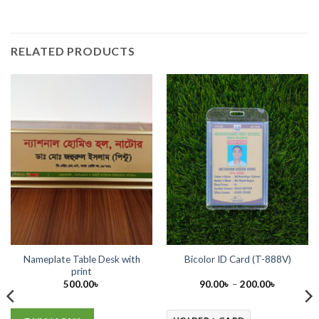
RELATED PRODUCTS
Nameplate Table Desk with
Bicolor ID Card (T-888V)
print
Price
500.00
৳
90.00
৳
–
200.00
৳
range:
90.00৳
.
through