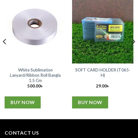
White Sublimation
SOFT CARD HOLDER (T065-
Lanyard/Ribbon Roll Bangla
H)
1.5 Cm
500.00
৳
29.00
৳
BUY NOW
BUY NOW
CONTACT US