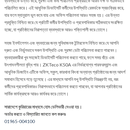
ব্যবস্থাকে উন্নত করে, সুরক্ষা এবং কর্মী পরিচালনা প্রক্রিয়াকে আরও দক্ষ ও সঠিকভাবে
পরিচালিত করে। এই আধুনিক ডিভাইসটি কর্মীদের উপস্থিতি রেকর্ডকে স্বয়ংক্রিয় করে,
যার ফলে ম্যানুয়াল ভুল কমে যায় এবং অফিস পরিচালনা আরও সহজ হয়। এর উন্নত
প্রযুক্তি নিশ্চিত করে যে প্রতিটি কর্মীর উপস্থিতি ও প্রবেশাধিকার সঠিকভাবে সংরক্ষিত
হচ্ছে, যা প্রতিষ্ঠানের নিরাপত্তা ব্যবস্থাকে আরও শক্তিশালী করে তোলে।
সহজ ইনস্টলেশন এবং ব্যবহারের জন্য সুবিধাজনক ইন্টারফেস নিশ্চিত করে যে আপনি
দ্রুত এবং নির্ভুলভাবে সকল উপস্থিতি এবং সুরক্ষা ডেটা পরিচালনা করতে পারবেন।
ব্যবহারকারীরা খুব সহজেই ডিভাইসটি পরিচালনা করতে পারে, ফলে সময় বাঁচে এবং
উৎপাদনশীলতা বৃদ্ধি পায়। ZKTeco K50A এর নির্ভরযোগ্য পারফরম্যান্স এবং
আধুনিক ডিজাইন এটিকে অফিস, স্কুল, কারখানা কিংবা অন্যান্য প্রতিষ্ঠানের জন্য আদর্শ
সমাধান হিসেবে গড়ে তুলেছে। এর মাধ্যমে আপনি শুধু উপস্থিতি নিয়ন্ত্রণই নয়, বরং
কর্মীদের প্রবেশাধিকারও নিরাপদভাবে পরিচালনা করতে পারবেন, যা আপনার প্রতিষ্ঠানের
সার্বিক কার্যক্রমকে আরও কার্যকর করে তোলে।
সারাদেশে কুরিয়ারের মাধ্যমে হোম ডেলিভারী দেওয়া হয়।
অর্ডার করতে ও বিস্তারিত জানতে কল করুনঃ
01965-004100