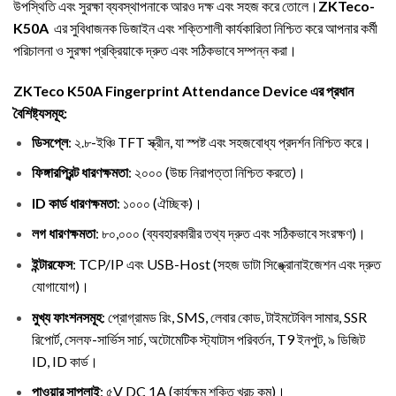
উপস্থিতি এবং সুরক্ষা ব্যবস্থাপনাকে আরও দক্ষ এবং সহজ করে তোলে।
ZKTeco-
K50A
এর সুবিধাজনক ডিজাইন এবং শক্তিশালী কার্যকারিতা নিশ্চিত করে আপনার কর্মী
পরিচালনা ও সুরক্ষা প্রক্রিয়াকে দ্রুত এবং সঠিকভাবে সম্পন্ন করা।
ZKTeco K50A Fingerprint Attendance Device এর প্রধান
বৈশিষ্ট্যসমূহ:
ডিসপ্লে
: ২.৮-ইঞ্চি TFT স্ক্রীন, যা স্পষ্ট এবং সহজবোধ্য প্রদর্শন নিশ্চিত করে।
ফিঙ্গারপ্রিন্ট ধারণক্ষমতা
: ২০০০ (উচ্চ নিরাপত্তা নিশ্চিত করতে)।
ID কার্ড ধারণক্ষমতা
: ১০০০ (ঐচ্ছিক)।
লগ ধারণক্ষমতা
: ৮০,০০০ (ব্যবহারকারীর তথ্য দ্রুত এবং সঠিকভাবে সংরক্ষণ)।
ইন্টারফেস
: TCP/IP এবং USB-Host (সহজ ডাটা সিঙ্ক্রোনাইজেশন এবং দ্রুত
যোগাযোগ)।
মুখ্য ফাংশনসমূহ
: প্রোগ্রামড রিং, SMS, লেবার কোড, টাইমটেবিল সামার, SSR
রিপোর্ট, সেলফ-সার্ভিস সার্চ, অটোমেটিক স্ট্যাটাস পরিবর্তন, T9 ইনপুট, ৯ ডিজিট
ID, ID কার্ড।
পাওয়ার সাপ্লাই
: ৫V DC 1A (কার্যক্ষম শক্তি খরচ কম)।