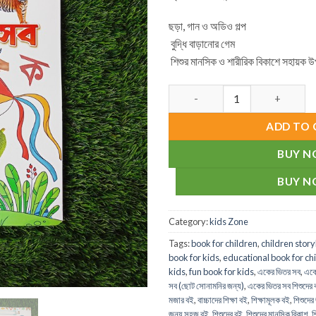
ছড়া, গান ও অডিও গল্প
বুদ্ধি বাড়ানোর গেম
শিশুর মানসিক ও শারীরিক বিকাশে সহায়ক 
একের ভিতর সব (ছোট সোনামনির জন্য) qua
ADD TO 
BUY 
BUY 
Category:
kids Zone
Tags:
book for children
,
children stor
book for kids
,
educational book for ch
kids
,
fun book for kids
,
একের ভিতর সব
,
একের
সব (ছোট সোনামনির জন্য)
,
একের ভিতর সব শিশুদের 
মজার বই
,
বাচ্চাদের শিক্ষা বই
,
শিক্ষামূলক বই
,
শিশুদের 
জন্য সহজ বই
,
শিশুদের বই
,
শিশুদের মানসিক বিকাশ
,
শ