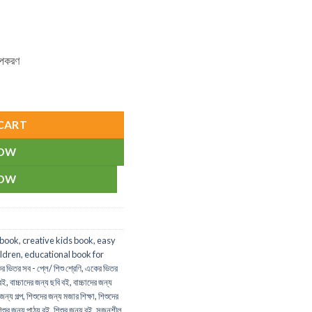
উপকরণ
ntity
CART
NOW
NOW
ybook
,
creative kids book
,
easy
ildren
,
educational book for
 ভিতর সব - প্লে/ শিশু শ্রেণি
,
একের ভিতর
বই
,
বাচ্চাদের জন্য ছবি বই
,
বাচ্চাদের জন্য
জন্য গল্প
,
শিশুদের জন্য মজার শিক্ষা
,
শিশুদের
িশুর জন্য পাঠ্য বই
,
শিশুর জন্য বই
,
সৃজনশীল