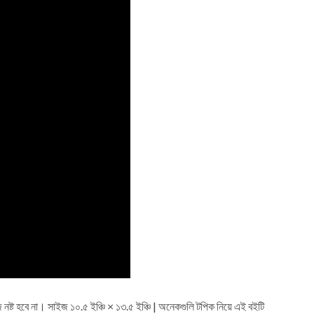
 নষ্ট হবে না। সাইজ ১০.৫ ইঞ্চি × ১৩.৫ ইঞ্চি | অনেকগুলি টপিক নিয়ে এই বইটি