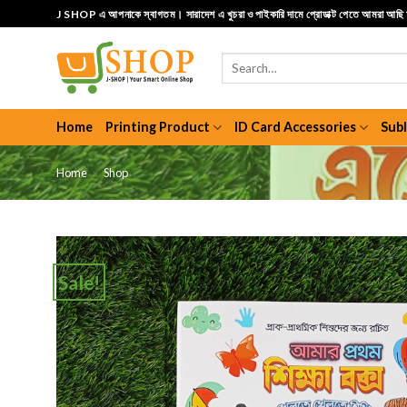
Skip
J SHOP এ আপনাকে স্বাগতম। সারাদেশ এ খুচরা ও পাইকারি দামে প্রোডাক্ট পেতে আমরা আছ
to
content
Search
for:
Home
Printing Product
ID Card Accessories
Sub
Home
»
Shop
Sale!