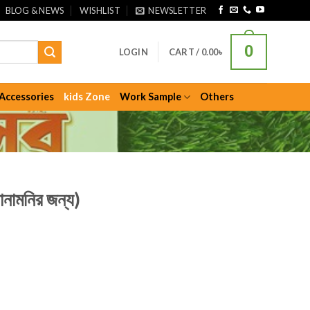
BLOG & NEWS
WISHLIST
NEWSLETTER
0
LOGIN
CART /
0.00
৳
Accessories
kids Zone
Work Sample
Others
নামনির জন্য)
rrent
ice
0.00৳ .