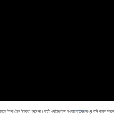
ামড়ে কিংবা টেনে ছিড়তে পারবে না। বইটি ওয়াটারপ্রুফ হওয়ায়
বইয়ের
মধ্যে পানি পড়লে সহজে