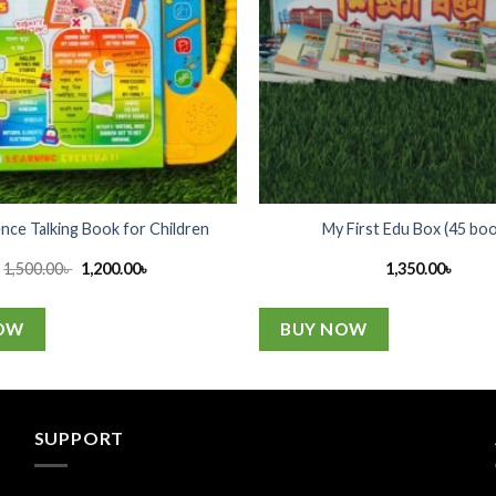
ence Talking Book for Children
My First Edu Box (45 boo
Original
Current
1,500.00
৳
1,200.00
৳
1,350.00
৳
price
price
was:
is:
1,500.00৳ .
1,200.00৳ .
OW
BUY NOW
SUPPORT