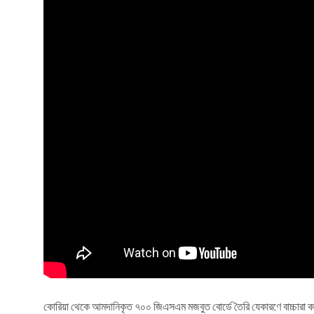
কোরিয়া থেকে আমদানিকৃত ৭০০ জিএসএম মজবুত বোর্ডে তৈরি যেকারণে বাচ্চারা ক