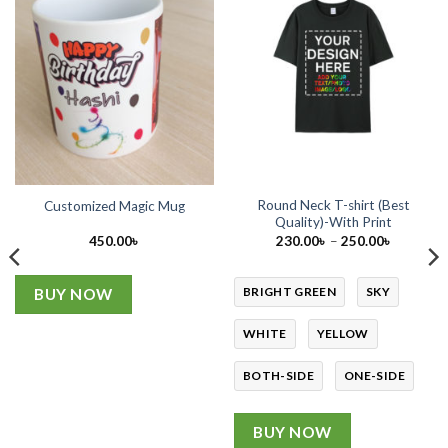
Round Neck T-shirt (Best
Customized Magic Mug
Quality)-With Print
Price
450.00
৳
230.00
৳
–
250.00
৳
range:
230.00৳
through
250.00৳
BRIGHT GREEN
SKY
BUY NOW
WHITE
YELLOW
BOTH-SIDE
ONE-SIDE
BUY NOW