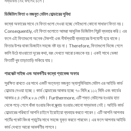
সম্ভাবনা নেই বললেই চলে।
ডিজিটাল ফিতা ও মজবুত মেটাল হোল্ডারের সুবিধা
কম্বো অফারের সাথে যে ফিতা গুলো দেওয়া হচ্ছে সেইগুলো কোনো সাধারণ ফিতা নয়।
Consequently, এই ফিতা গুলোতে আমরা আধুনিক ডিজিটাল প্রিন্ট ব্যবহার করি। এর
ফলে এই ফিতাগুলো অনেক টেকশই এবং দীর্ঘস্থায়ী ব্যবহারের উপযোগী হয়ে থাকে।
ফিতার উপর থাকা ডিজাইন সহজে নষ্ট হয় না। Therefore, ফিতাগুলো ভিজে গেলে
কালি উঠে যাওয়াতো দূরের কথা, বরং দেখতে আরো চকচকে হয়। একই সাথে ভেজা
ফিতাটি খুব তাড়াতাড়ি শুকিয়ে যায়।
পারফেক্ট সাইজ এবং আকর্ষণীয় কম্বো প্যাকেজ অফার
সুরক্ষিত রাখতে এর সাথে একটি অত্যন্ত মজবুত অ্যালুমিনিয়াম মেটাল এর আইডি কার্ড
হোল্ডার দেওয়া হচ্ছে। কার্ড হোল্ডারের আকার হচ্ছে ৭০ মিমি x ১১২ মিমি এবং কার্ডের
আকার ৫.৪ সেমি x ৮.৬ সেমি। Furthermore, এটি শক্ত মেটালের হওয়ায় হাত
থেকে পড়ে গেলে বাঁকা হওয়ার কিংবা স্ক্র্যাচ হওয়ার কোনো সম্ভাবনা নেই। আইডি কার্ড
হোল্ডারের পরিবর্তে আপনি চাইলে ইয়োইয়ো ব্যবহার করতে পারেন। এটি আপনি আপনার
শার্টের পকেট কিংবা প্যান্টের সাথে সহজে যুক্ত করতে পারবেন। এর ফলে আপনার আইডি
কার্ড দেখতে আরো আকর্ষণীয় লাগবে।