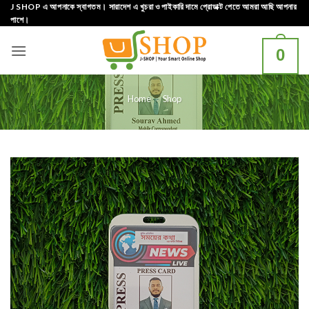
Skip
J SHOP এ আপনাকে স্বাগতম। সারাদেশ এ খুচরা ও পাইকারি দামে প্রোডাক্ট পেতে আমরা আছি আপনার
পাশে।
to
content
0
Home
»
Shop