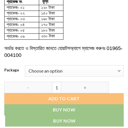
মূল্য
প্যাকেজ নং
through
প্যাকেজ- ০১
১২০ টাকা
230.00৳
প্যাকেজ- ০২
১৫০ টাকা
প্যাকেজ- ০৩
১৬০ টাকা
প্যাকেজ- ০৪
১৭০ টাকা
প্যাকেজ- ০৫
১৮০ টাকা
২৩০ টাকা
প্যাকেজ- ০৬
অর্ডার করতে ও বিস্তারিত জানতে
হোয়াটসঅ্যাপে ম্যাসেজ
করুনঃ
01965-
004100
Package
Aluminium Id Card quantity
ADD TO CART
BUY NOW
BUY NOW