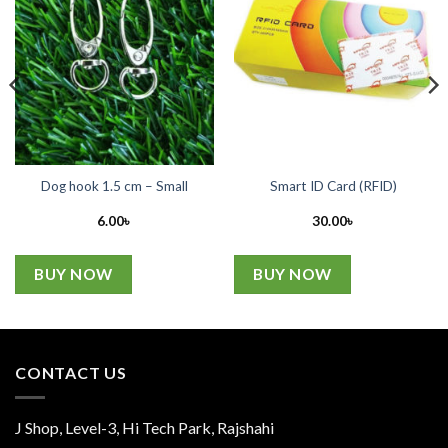
Dog hook 1.5 cm – Small
Smart ID Card (RFID)
6.00
৳
30.00
৳
BUY NOW
BUY NOW
CONTACT US
J Shop, Level-3, Hi Tech Park, Rajshahi