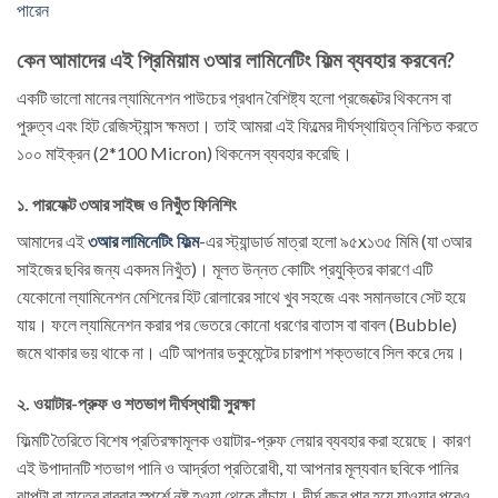
পারেন
কেন আমাদের এই প্রিমিয়াম ৩আর লামিনেটিং ফিল্ম ব্যবহার করবেন?
একটি ভালো মানের ল্যামিনেশন পাউচের প্রধান বৈশিষ্ট্য হলো প্রজেক্টের থিকনেস বা
পুরুত্ব এবং হিট রেজিস্ট্যান্স ক্ষমতা। তাই আমরা এই ফিল্মের দীর্ঘস্থায়িত্ব নিশ্চিত করতে
১০০ মাইক্রন (2*100 Micron) থিকনেস ব্যবহার করেছি।
১. পারফেক্ট ৩আর সাইজ ও নিখুঁত ফিনিশিং
আমাদের এই
৩আর লামিনেটিং ফিল্ম
-এর স্ট্যান্ডার্ড মাত্রা হলো ৯৫x১৩৫ মিমি (যা ৩আর
সাইজের ছবির জন্য একদম নিখুঁত)। মূলত উন্নত কোটিং প্রযুক্তির কারণে এটি
যেকোনো ল্যামিনেশন মেশিনের হিট রোলারের সাথে খুব সহজে এবং সমানভাবে সেট হয়ে
যায়। ফলে ল্যামিনেশন করার পর ভেতরে কোনো ধরণের বাতাস বা বাবল (Bubble)
জমে থাকার ভয় থাকে না। এটি আপনার ডকুমেন্টের চারপাশ শক্তভাবে সিল করে দেয়।
২. ওয়াটার-প্রুফ ও শতভাগ দীর্ঘস্থায়ী সুরক্ষা
ফিল্মটি তৈরিতে বিশেষ প্রতিরক্ষামূলক ওয়াটার-প্রুফ লেয়ার ব্যবহার করা হয়েছে। কারণ
এই উপাদানটি শতভাগ পানি ও আর্দ্রতা প্রতিরোধী, যা আপনার মূল্যবান ছবিকে পানির
ঝাপটা বা হাতের বারবার স্পর্শে নষ্ট হওয়া থেকে বাঁচায়। দীর্ঘ বছর পার হয়ে যাওয়ার পরেও