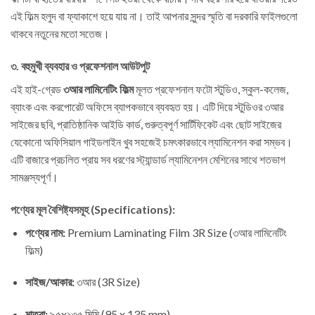
এই ফিল্ম হলুদ বা ফ্যাকাশে হয়ে যায় না। তাই আপনার সুন্দর স্মৃতি বা দরকারি ফাইলগুলো
থাকবে নতুনের মতো সতেজ।
৩. বহুমুখী ব্যবহার ও প্রফেশনাল আউটপুট
এই হাই-গ্রেড
৩আর লামিনেটিং ফিল্ম
মূলত প্রফেশনাল ফটো স্টুডিও, স্কুল-কলেজ,
ব্যাংক এবং করপোরেট অফিসে ব্যাপকভাবে ব্যবহৃত হয়। এটি দিয়ে স্টুডিওর ৩আর
সাইজের ছবি, প্রাতিষ্ঠানিক আইডি কার্ড, গুরুত্বপূর্ণ সার্টিফিকেট এবং ছোট সাইজের
যেকোনো অফিসিয়াল গাইডলাইন খুব সহজেই চমৎকারভাবে ল্যামিনেশন করা সম্ভব।
এটি বাজারে প্রচলিত প্রায় সব ধরণের স্ট্যান্ডার্ড ল্যামিনেশন মেশিনের সাথে শতভাগ
সামঞ্জস্যপূর্ণ।
পণ্যের মূল বৈশিষ্ট্যসমূহ (Specifications):
পণ্যের নাম:
Premium Laminating Film 3R Size (৩আর লামিনেটিং
ফিল্ম)
সাইজ/আকার:
৩আর (3R Size)
মাত্রা:
৯৫x১৩৫ মিমি (95 x 135 mm)