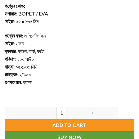
পণ্যের কোড:
উপাদান:
BOPET / EVA
সাইজ:
৯৫ x ১৩৫ মিম
পণ্যের ধরন:
লামিনেটিং ফিল্ম
সাইজ:
৩আর
ব্যবহার:
ফাইল, কার্ড, ফটো
পরিমাণ:
১০০ পাউচ
মাত্রা:
৯৫x১৩৫ মিমি
মাইক্রন:
২*১০০
গুণগত মান:
ভালো
Laminating Film (95 x 135 mm) - 3R Size(100pcs) quantity
ADD TO CART
BUY NOW