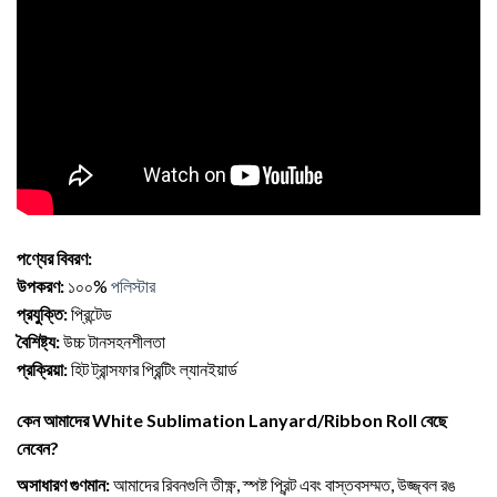
পণ্যের বিবরণ:
উপকরণ:
১০০%
পলিস্টার
প্রযুক্তি:
প্রিন্টেড
বৈশিষ্ট্য:
উচ্চ টানসহনশীলতা
প্রক্রিয়া:
হিট ট্রান্সফার প্রিন্টিং ল্যানইয়ার্ড
কেন আমাদের White Sublimation Lanyard/Ribbon Roll বেছে
নেবেন?
অসাধারণ গুণমান:
আমাদের রিবনগুলি তীক্ষ্ণ, স্পষ্ট প্রিন্ট এবং বাস্তবসম্মত, উজ্জ্বল রঙ