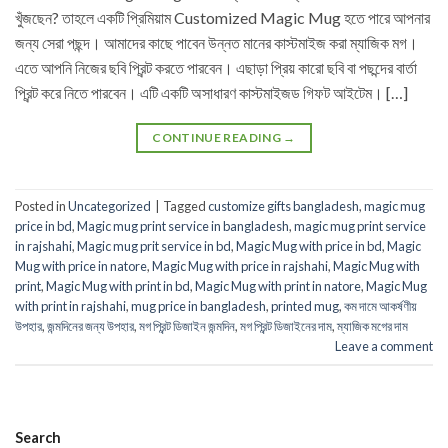
খুঁজছেন? তাহলে একটি প্রিমিয়াম Customized Magic Mug হতে পারে আপনার
জন্য সেরা পছন্দ। আমাদের কাছে পাবেন উন্নত মানের কাস্টমাইজ করা ম্যাজিক মগ।
এতে আপনি নিজের ছবি প্রিন্ট করতে পারবেন। এছাড়া প্রিয় কারো ছবি বা পছন্দের বার্তা
প্রিন্ট করে নিতে পারবেন। এটি একটি অসাধারণ কাস্টমাইজড গিফট আইটেম। […]
CONTINUE READING
→
Posted in
Uncategorized
|
Tagged
customize gifts bangladesh
,
magic mug
price in bd
,
Magic mug print service in bangladesh
,
magic mug print service
in rajshahi
,
Magic mug prit service in bd
,
Magic Mug with price in bd
,
Magic
Mug with price in natore
,
Magic Mug with price in rajshahi
,
Magic Mug with
print
,
Magic Mug with print in bd
,
Magic Mug with print in natore
,
Magic Mug
with print in rajshahi
,
mug price in bangladesh
,
printed mug
,
কম দামে আকর্ষণীয়
উপহার
,
জন্মদিনের জন্য উপহার
,
মগ প্রিন্ট ডিজাইন জন্মদিন
,
মগ প্রিন্ট ডিজাইনের দাম
,
ম্যাজিক মগের দাম
Leave a comment
Search