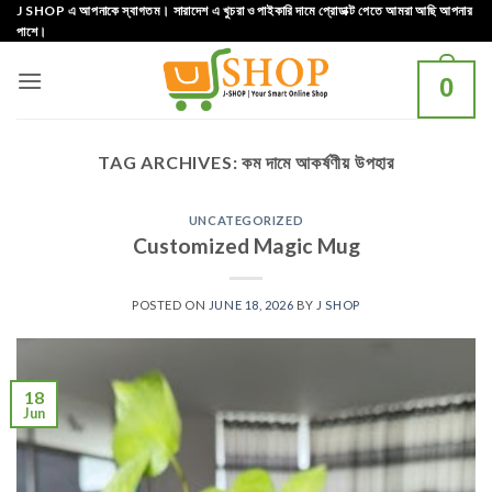
Skip
J SHOP এ আপনাকে স্বাগতম। সারাদেশ এ খুচরা ও পাইকারি দামে প্রোডাক্ট পেতে আমরা আছি আপনার
পাশে।
to
content
0
TAG ARCHIVES:
কম দামে আকর্ষণীয় উপহার
UNCATEGORIZED
Customized Magic Mug
POSTED ON
JUNE 18, 2026
BY
J SHOP
18
Jun