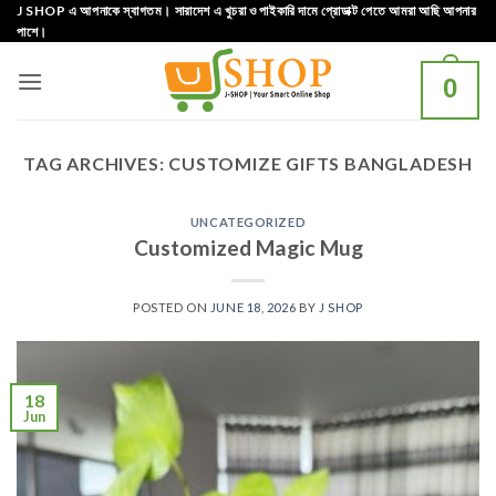
Skip
J SHOP এ আপনাকে স্বাগতম। সারাদেশ এ খুচরা ও পাইকারি দামে প্রোডাক্ট পেতে আমরা আছি আপনার
পাশে।
to
content
0
TAG ARCHIVES:
CUSTOMIZE GIFTS BANGLADESH
UNCATEGORIZED
Customized Magic Mug
POSTED ON
JUNE 18, 2026
BY
J SHOP
18
Jun