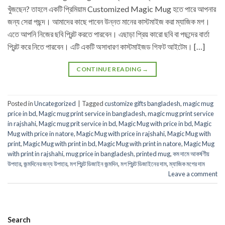
খুঁজছেন? তাহলে একটি প্রিমিয়াম Customized Magic Mug হতে পারে আপনার
জন্য সেরা পছন্দ। আমাদের কাছে পাবেন উন্নত মানের কাস্টমাইজ করা ম্যাজিক মগ।
এতে আপনি নিজের ছবি প্রিন্ট করতে পারবেন। এছাড়া প্রিয় কারো ছবি বা পছন্দের বার্তা
প্রিন্ট করে নিতে পারবেন। এটি একটি অসাধারণ কাস্টমাইজড গিফট আইটেম। […]
CONTINUE READING
→
Posted in
Uncategorized
|
Tagged
customize gifts bangladesh
,
magic mug
price in bd
,
Magic mug print service in bangladesh
,
magic mug print service
in rajshahi
,
Magic mug prit service in bd
,
Magic Mug with price in bd
,
Magic
Mug with price in natore
,
Magic Mug with price in rajshahi
,
Magic Mug with
print
,
Magic Mug with print in bd
,
Magic Mug with print in natore
,
Magic Mug
with print in rajshahi
,
mug price in bangladesh
,
printed mug
,
কম দামে আকর্ষণীয়
উপহার
,
জন্মদিনের জন্য উপহার
,
মগ প্রিন্ট ডিজাইন জন্মদিন
,
মগ প্রিন্ট ডিজাইনের দাম
,
ম্যাজিক মগের দাম
Leave a comment
Search