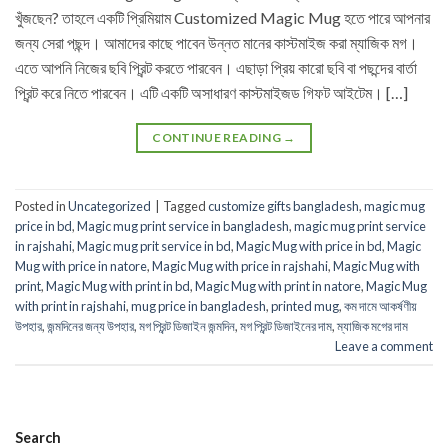
খুঁজছেন? তাহলে একটি প্রিমিয়াম Customized Magic Mug হতে পারে আপনার
জন্য সেরা পছন্দ। আমাদের কাছে পাবেন উন্নত মানের কাস্টমাইজ করা ম্যাজিক মগ।
এতে আপনি নিজের ছবি প্রিন্ট করতে পারবেন। এছাড়া প্রিয় কারো ছবি বা পছন্দের বার্তা
প্রিন্ট করে নিতে পারবেন। এটি একটি অসাধারণ কাস্টমাইজড গিফট আইটেম। […]
CONTINUE READING
→
Posted in
Uncategorized
|
Tagged
customize gifts bangladesh
,
magic mug
price in bd
,
Magic mug print service in bangladesh
,
magic mug print service
in rajshahi
,
Magic mug prit service in bd
,
Magic Mug with price in bd
,
Magic
Mug with price in natore
,
Magic Mug with price in rajshahi
,
Magic Mug with
print
,
Magic Mug with print in bd
,
Magic Mug with print in natore
,
Magic Mug
with print in rajshahi
,
mug price in bangladesh
,
printed mug
,
কম দামে আকর্ষণীয়
উপহার
,
জন্মদিনের জন্য উপহার
,
মগ প্রিন্ট ডিজাইন জন্মদিন
,
মগ প্রিন্ট ডিজাইনের দাম
,
ম্যাজিক মগের দাম
Leave a comment
Search