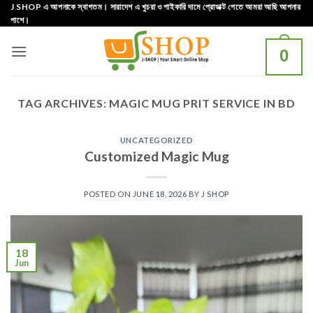
Skip
J SHOP এ আপনাকে স্বাগতম। সারাদেশ এ খুচরা ও পাইকারি দামে প্রোডাক্ট পেতে আমরা আছি আপনার
পাশে।
to
content
0
TAG ARCHIVES:
MAGIC MUG PRIT SERVICE IN BD
UNCATEGORIZED
Customized Magic Mug
POSTED ON
JUNE 18, 2026
BY
J SHOP
18
Jun