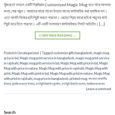
খুঁজছেন? তাহলে একটি প্রিমিয়াম Customized Magic Mug হতে পারে আপনার
জন্য সেরা পছন্দ। আমাদের কাছে পাবেন উন্নত মানের কাস্টমাইজ করা ম্যাজিক মগ।
এতে আপনি নিজের ছবি প্রিন্ট করতে পারবেন। এছাড়া প্রিয় কারো ছবি বা পছন্দের বার্তা
প্রিন্ট করে নিতে পারবেন। এটি একটি অসাধারণ কাস্টমাইজড গিফট আইটেম। […]
CONTINUE READING
→
Posted in
Uncategorized
|
Tagged
customize gifts bangladesh
,
magic mug
price in bd
,
Magic mug print service in bangladesh
,
magic mug print service
in rajshahi
,
Magic mug prit service in bd
,
Magic Mug with price in bd
,
Magic
Mug with price in natore
,
Magic Mug with price in rajshahi
,
Magic Mug with
print
,
Magic Mug with print in bd
,
Magic Mug with print in natore
,
Magic Mug
with print in rajshahi
,
mug price in bangladesh
,
printed mug
,
কম দামে আকর্ষণীয়
উপহার
,
জন্মদিনের জন্য উপহার
,
মগ প্রিন্ট ডিজাইন জন্মদিন
,
মগ প্রিন্ট ডিজাইনের দাম
,
ম্যাজিক মগের দাম
Leave a comment
Search