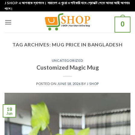
Skip
J SHOP এ আপনাকে স্বাগতম। সারাদেশ এ খুচরা ও পাইকারি দামে প্রোডাক্ট পেতে আমরা আছি আপনার
পাশে।
to
content
0
TAG ARCHIVES:
MUG PRICE IN BANGLADESH
UNCATEGORIZED
Customized Magic Mug
POSTED ON
JUNE 18, 2026
BY
J SHOP
18
Jun