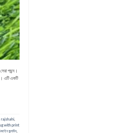
েরা পছন্দ।
েন। এটি একটি
 rajshahi
,
g with print
 ডিজাইন জন্মদিন
,