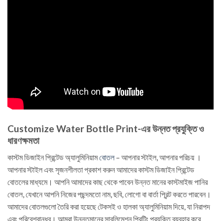
Customize Water Bottle Print-এর উন্নত প্রযুক্তি ও
ধারণক্ষমতা
কাস্টম ডিজাইন প্রিন্টেড অ্যালুমিনিয়াম
বোতল
– আপনার স্টাইল, আপনার পরিচয় ।
আপনার স্টাইল এবং সৃজনশীলতা প্রকাশ করুন আমাদের কাস্টম ডিজাইন প্রিন্টেড
বোতলের মাধ্যমে। আপনি আমাদের কাছ থেকে পাবেন উন্নত মানের কাস্টমাইজ পানির
বোতল, যেখানে আপনি নিজের পছন্দমতো নাম, ছবি, লোগো বা বার্তা প্রিন্ট করতে পারবেন।
আমাদের বোতলগুলো তৈরি করা হয়েছে টেকসই ও হালকা অ্যালুমিনিয়াম দিয়ে, যা নিরাপদ
এবং পরিবেশবান্ধব। আমরা উন্নতমানের সাবলিমেশন প্রিন্টিং প্রযুক্তি ব্যবহার করে