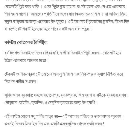
বোতলটি প্রিন্ট করে থাকি । এতে প্রিন্ট মুছে যায় না, রং নষ্ট হয়না এবং দেখতে একেবারে
প্রিমিয়াম লাগে। আমাদের প্রতিটি বোতলের ধারণক্ষমতা ৬০০ মিলি । যা অফিস, জিম,
স্কুল বা ভ্রমণের জন্য একেবারে উপযুক্ত। এটি আপনার প্রিয়জনের জন্মদিন, বিশেষ দিন
বা কর্পোরেট গিফট হিসেবেও হতে পারে একটি অসাধারণ পছন্দ।
কাস্টম বোতলের বৈশিষ্ট্য:
ব্যক্তিগত ডিজাইন: নিজের প্রিয় ছবি, বার্তা বা ডিজাইন প্রিন্ট করুন—বোতলটি হয়ে
উঠবে একেবারে আপনার মতো।
টেকসই ও লিক-প্রুফ: উচ্চমানের অ্যালুমিনিয়াম এবং লিক-প্রুফ ক্যাপ নিশ্চিত করে
নিরাপদ পানীয় সংরক্ষণ।
সুবিধাজনক ব্যবহার: সহজে বহনযোগ্য, ব্যাকপ্যাক, জিম ব্যাগ বা বাইকে ব্যবহারযোগ্য।
দৌড়ানো, হাইকিং, ক্যাম্পিং ও দৈনন্দিন ব্যবহারের জন্য উপযোগী।
এই কাস্টম বোতল শুধু পানির পাত্র নয়—এটি আপনার পরিচয় ও ভালোবাসার প্রকাশ।
এখনই নিজের ডিজাইন দিন এবং একটি এক্সক্লুসিভ বোতল তৈরি করুন !