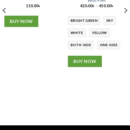
With Print
Price
110.00
৳
420.00
৳
–
450.00
৳
range:
420.00৳
through
450.00৳
BRIGHT GREEN
SKY
BUY NOW
WHITE
YELLOW
BOTH-SIDE
ONE-SIDE
BUY NOW