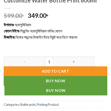
Customize Water Bottle Print 600ml
Original
Current
599.00
349.00
৳
৳
price
price
উপাদানঃ
অ্যালুমিনিয়াম
was:
is:
বোতল টাইপঃ
প্রিন্টেড অ্যালুমিনিয়াম পানির বোতল
599.00৳ .
349.00৳ .
ডিজাইনঃ
নিজের পছন্দের ডিজাইন দিয়ে প্রিন্ট করে নিতে পারবেন
Customize Water Bottle Print 600ml quantity
ADD TO CART
BUY NOW
BUY NOW
Categories:
Bottle print
,
Printing Product