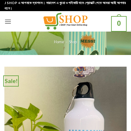
Skip
J SHOP এ আপনাকে স্বাগতম। সারাদেশ এ খুচরা ও পাইকারি দামে প্রোডাক্ট পেতে আমরা আছি আপনার
পাশে।
to
content
0
Home
»
Shop
Sale!