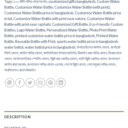
Tags:
৫০০ মিলি পানির বোতলের দাম
,
cusstomized gifts bangladesh
,
Custom Water
Bottle
,
Customize Water Bottle
,
Customize Water Bottle (with print)
,
Customize Water Bottle price in bangladesh
,
Customize Water Bottle price
in bd
,
Customize Water Bottle with print near natore
,
Customize Water
Bottle with print near rajshahi
,
Customized Gift Bottle
,
Eco-Friendly Custom
Bottles
,
Logo Water Bottle
,
Personalized Water Bottle
,
Photo Print Water
Bottle
,
printed customize water bottle price in bangladesh
,
Printed Water
Bottle
,
Reusable Bottle with Print
,
sports water bottle price in bangladesh
,
water bottol
,
water bottol price in bangladesh
,
উপহার হিসেবে কাস্টম বোতল
,
কর্পোরেট
গিফট বোতল
,
কাস্টম পানির বোতল
,
কাস্টমাইজড উপহার আইটেম
,
ডিজাইন করা পানির বোতল
,
নিজের নামে
বোতল
,
পার্সোনালাইজড স্পোর্টস বোতল
,
প্রিন্ট করা ওয়াটার বোতল
,
ফটো প্রিন্ট ওয়াটার বোতল
,
বাংলাদেশে
কাস্টম ক্যাপের দাম
,
বাংলাদেশে পানির বোতল এর দাম
,
লোগো প্রিন্ট বোতল
,
লোগোযুক্ত পানির বোতল
,
সাবলিমেশন বোতল ডিজাইন
DESCRIPTION